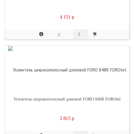
4 151
p
Усилитель широкополосный домовой FORO 848R FOROtel
2 815
p