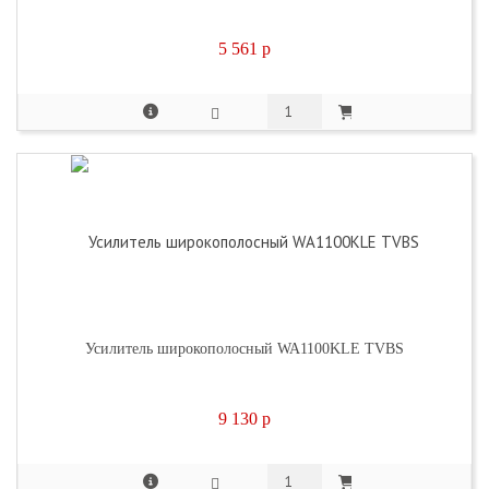
5 561
p
Усилитель широкополосный WA1100KLE TVBS
9 130
p