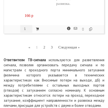
развязка.
166
p
Previous
Next
«
1
2
3
Следующая »
Ответвители ТВ-сигнала
используются для разветвления
сигнала, позволяя организовать передачу сигнала и по
магистрали с проходного порта минимального затухания
(величина которого указывается в технических
характеристиках как Вносимые потери на выходе, дБ) и
между потребителями с остальных выходных портов
(отводов) с затуханием согласно номиналу. К основным
характеристикам относятся: потери на проход, переходное
затухание, коэффициент направленности и развязка между
плечами, присущая для устройств с двумя и более отводами.