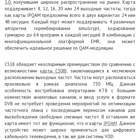
3.0
, получившим широкое распространение на рынке. Карта
поддерживает 8, 12, 16, 20 или 24 выходные частоты, тогда
как карты IPQAM предложены всего в двух вариантах 24 или
48 несущих. Каждый порт может поддерживать 4 различных
алгоритма скремблирования simulcrypt, кодирование
суммарно до 64 программ в каждой несущей. В комбинации с
многофункциональной платформой EMR, она может
обеспечить идеальное решение по QAM-модуляции.
С518 обладает неоспоримым преимуществом (по сравнению с
возможностями
карты С508
), заключающимся в несмежном
расположении выходных частот. Частоты могут располагаться
произвольно в рамках диапазона 750 МГц. Данная
особенность востребована операторами КТВ с большим
количеством аналоговых каналов, и ввод услуги в формате
DVB не потребует проведения мероприятий по оптимизации
частотного плана с последующим переносом каналов для
высвобождения свободных смежных частот. В остальном же
карта имеет тот же функционал, что и карты
IPQAM
. Данное
устройство может широко применяться для цифрового
кабельного телевидения, а так же для системы VOD.