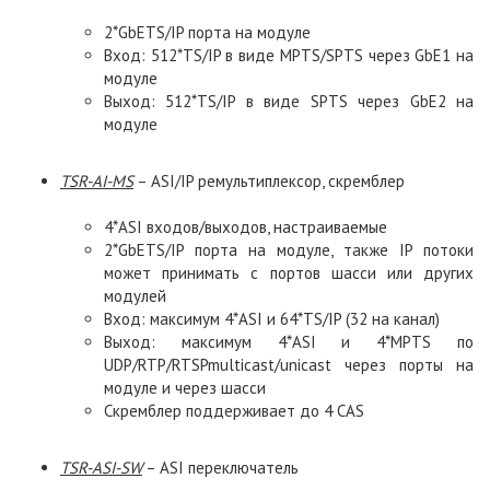
2*GbETS/IP порта на модуле
Вход: 512*TS/IP в виде MPTS/SPTS через GbE1 на
модуле
Выход: 512*TS/IP в виде SPTS через GbE2 на
модуле
TSR
-
AI
-
MS
– ASI/IP ремультиплексор, скремблер
4*ASI входов/выходов, настраиваемые
2*GbETS/IP порта на модуле, также IP потоки
может принимать с портов шасси или других
модулей
Вход: максимум 4*ASI и 64*TS/IP (32 на канал)
Выход: максимум 4*ASI и 4*MPTS по
UDP/RTP/RTSPmulticast/unicast через порты на
модуле и через шасси
Скремблер поддерживает до 4 CAS
TSR
-
ASI
-
SW
– ASI переключатель