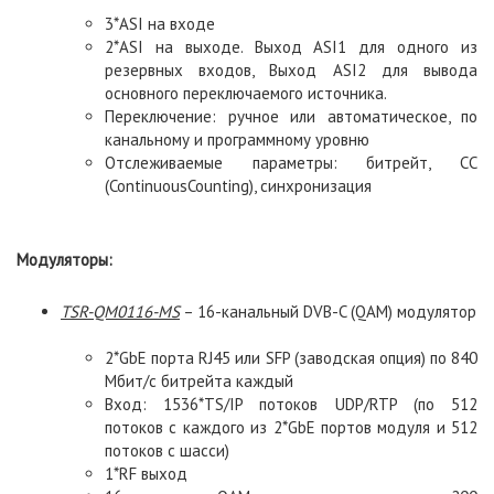
3*ASI на входе
2*ASI на выходе. Выход ASI1 для одного из
резервных входов, Выход ASI2 для вывода
основного переключаемого источника.
Переключение: ручное или автоматическое, по
канальному и программному уровню
Отслеживаемые параметры: битрейт, CC
(ContinuousCounting), синхронизация
Модуляторы:
TSR
-
QM
0116-
MS
– 16-канальный DVB-C (QAM) модулятор
2*GbE порта RJ45 или SFP (заводская опция) по 840
Мбит/с битрейта каждый
Вход: 1536*TS/IP потоков UDP/RTP (по 512
потоков с каждого из 2*GbE портов модуля и 512
потоков с шасси)
1*RF выход