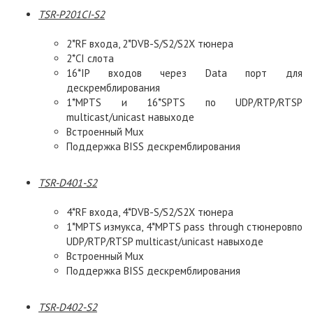
TSR-P201CI-S2
2*RF входа, 2*DVB-S/S2/S2X тюнера
2*CI слота
16*IP входов через Data порт для
дескремблирования
1*MPTS и 16*SPTS по UDP/RTP/RTSP
multicast/unicast навыходе
Встроенный Mux
Поддержка BISS дескремблирования
TSR-D401-S2
4*RF входа, 4*DVB-S/S2/S2X тюнера
1*MPTS измукса, 4*МPTS pass through стюнеровпо
UDP/RTP/RTSP multicast/unicast навыходе
Встроенный Mux
Поддержка BISS дескремблирования
TSR-D402-S2