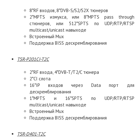
8*RF входов, 8*DVB-S/S2/S2X тюнеров
2*MPTS измукса, или 8*МPTS pass through
стюнеров, или 512*SPTS по UDP/RTP/RTSP
multicast/unicast навыходе
Встроенный Mux
Поддержка BISS дескремблирования
TSR-P201CI-T2C
2*RF входа, 4*DVB-T/T2/C тюнера
2*CI слота
16*IP входов через Data порт для
дескремблирования
1*MPTS и 16*SPTS по UDP/RTP/RTSP
multicast/unicast навыходе
Встроенный Mux
Поддержка BISS дескремблирования
TSR-D401-T2C