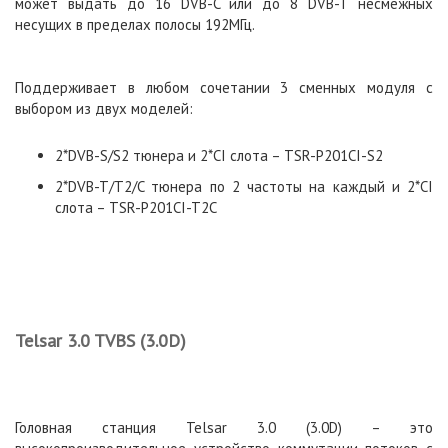
может выдать до 16 DVB-C или до 8 DVB-T несмежных
несущих в пределах полосы 192МГц.
Поддерживает в любом сочетании 3 сменных модуля с
выбором из двух моделей:
2*DVB-S/S2 тюнера и 2*CI слота – TSR-P201CI-S2
2*DVB-T/T2/C тюнера по 2 частоты на каждый и 2*CI
слота – TSR-P201CI-T2C
Telsar 3.0 TVBS (3.0D)
Головная станция Telsar 3.0 (3.0D) – это