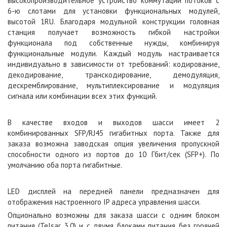
высокопроизводительное устройство коммутации потоков с
6-ю слотами для установки функциональных модулей,
высотой 1RU. Благодаря модульной конструкции головная
станция получает возможность гибкой настройки
функционала под собственные нужды, комбинируя
функциональные модули. Каждый модуль настраивается
индивидуально в зависимости от требований: кодирование,
декодирование, транскодирование, демодуляция,
дескремблирование, мультиплексирование и модуляция
сигнала или комбинации всех этих функций.
В качестве входов и выходов шасси имеет 2
комбинированных SFP/RJ45 гигабитных порта. Также для
заказа возможна заводская опция увеличения пропускной
способности одного из портов до 10 Гбит/сек (SFP+). По
умолчанию оба порта гигабитные.
LED дисплей на передней панели предназначен для
отображения настроенного IP адреса управления шасси.
Опционально возможны для заказа шасси с одним блоком
питания (Telsar 3.0) и с двумя блоками питания без горячей