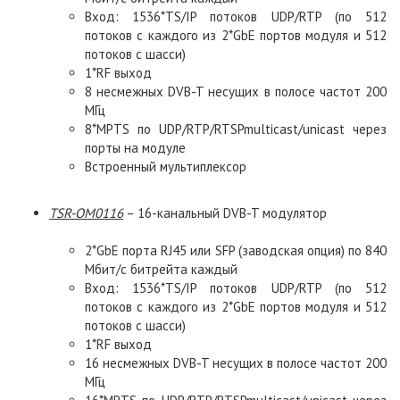
Вход: 1536*TS/IP потоков UDP/RTP (по 512
потоков с каждого из 2*GbE портов модуля и 512
потоков с шасси)
1*RF выход
8 несмежных DVB-T несущих в полосе частот 200
МГц
8*MPTS по UDP/RTP/RTSPmulticast/unicast через
порты на модуле
Встроенный мультиплексор
TSR
-
OM
0116
– 16-канальный DVB-T модулятор
2*GbE порта RJ45 или SFP (заводская опция) по 840
Мбит/с битрейта каждый
Вход: 1536*TS/IP потоков UDP/RTP (по 512
потоков с каждого из 2*GbE портов модуля и 512
потоков с шасси)
1*RF выход
16 несмежных DVB-T несущих в полосе частот 200
МГц