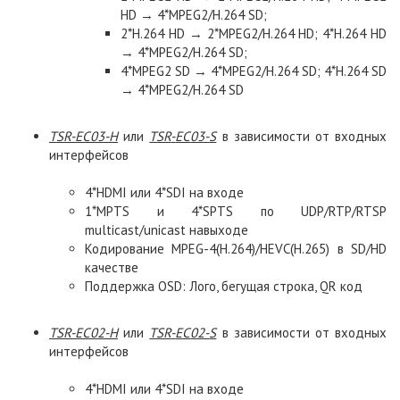
HD → 4*MPEG2/H.264 SD;
2*H.264 HD → 2*MPEG2/H.264 HD; 4*H.264 HD
→ 4*MPEG2/H.264 SD;
4*MPEG2 SD → 4*MPEG2/H.264 SD; 4*H.264 SD
→ 4*MPEG2/H.264 SD
TSR
-
EC
03-
H
или
TSR
-
EC
03-
S
в зависимости от входных
интерфейсов
4*HDMI или 4*SDI на входе
1*MPTS и 4*SPTS по UDP/RTP/RTSP
multicast/unicast навыходе
Кодирование MPEG-4(H.264)/HEVC(H.265) в SD/HD
качестве
Поддержка OSD: Лого, бегущая строка, QR код
TSR
-
EC
02-
H
или
TSR
-
EC
02-
S
в зависимости от входных
интерфейсов
4*HDMI или 4*SDI на входе