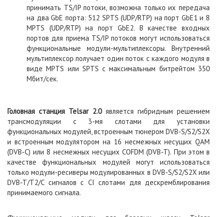
принимать TS/IP потоки, возможна только их передача
на два GbE порта: 512 SPTS (UDP/RTP) на порт GbE1 и 8
MPTS (UDP/RTP) на порт GbE2. В качестве входных
портов для приема TS/IP потоков могут использоваться
функциональные модули-мультиплексоры. Внутренний
мультиплексор получает один поток с каждого модуля в
виде MPTS или SPTS с максимальным битрейтом 350
Мбит/сек.
Головная станция
Telsar 2.0
является гибридным решением
трансмодуляции с 3-мя слотами для установки
функциональных модулей, встроенным тюнером DVB-S/S2/S2X
и встроенным модулятором на 16 несмежных несущих QAM
(DVB-C) или 8 несмежных несущих COFDM (DVB-T). При этом в
качестве функциональных модулей могут использоваться
только модули-ресиверы модулированных в DVB-S/S2/S2X или
DVB-T/T2/C сигналов c CI слотами для дескремблирования
принимаемого сигнала.