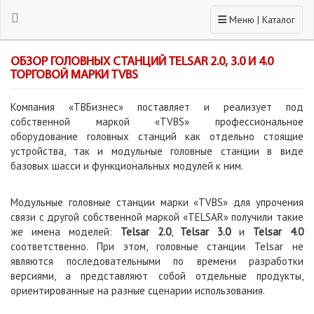
Toggle navigation
Меню | Каталог
ОБЗОР ГОЛОВНЫХ СТАНЦИЙ TELSAR 2.0, 3.0 И 4.0
ТОРГОВОЙ МАРКИ TVBS
Компания «ТВБизнес» поставляет и реализует под
собственной маркой «TVBS» профессиональное
оборудование головных станций как отдельно стоящие
устройства, так и модульные головные станции в виде
базовых шасси и функциональных модулей к ним.
Модульные головные станции марки «TVBS» для упрочения
связи с другой собственной маркой «TELSAR» получили такие
же имена моделей:
Telsar 2.0
,
Telsar 3.0
и
Telsar 4.0
соответственно. При этом, головные станции Telsar не
являются последовательными по времени разработки
версиями, а представляют собой отдельные продукты,
ориентированные на разные сценарии использования.