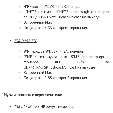
4*RF входа, 4*DVB-T/T2/C тюнера
1*MPTS из мукса, 4*МPTSpassthrough с тюнеров
по UDP/RTP/RTSPmulticast/unicast на выходе
Встроенный Mux
Поддержка BISS дескремблирования
TSR-D402-T2C
8*RF входов, 8*DVB-T/T2/C тюнеров
2*MPTS из мукса, или 8*МPTSpassthrough с
тюнеров, или 512*SPTS по
UDP/RTP/RTSPmulticast/unicast на выходе
Встроенный Mux
Поддержка BISS дескремблирования
Мультиплексоры и переключатели:
TSR
-
AI
-
MX
– ASI/IP ремультиплексор