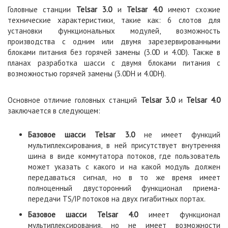
Головные станции
Telsar 3.0
и
Telsar 4.0
имеют схожие
технические характеристики, такие как: 6 слотов для
установки функциональных модулей, возможность
производства с одним или двумя зарезервированными
блоками питания без горячей замены (3.0D и 4.0D). Также в
планах разработка шасси с двумя блоками питания с
возможностью горячей замены (3.0DH и 4.0DH).
Основное отличие головных станций
Telsar 3.0
и
Telsar 4.0
заключается в следующем:
Базовое шасси
Telsar 3.0
не имеет функций
мультиплексирования, в ней присутствует внутренняя
шина в виде коммутатора потоков, где пользователь
может указать с какого и на какой модуль должен
передаваться сигнал, но в то же время имеет
полноценный двусторонний функционал приема-
передачи TS/IP потоков на двух гигабитных портах.
Базовое шасси
Telsar 4.0
имеет функционал
мультиплексирования, но не имеет возможности