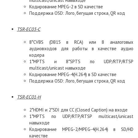
multicast/unicast навыходе
Кодирование MPEG-2 в SD качестве
Поддержка OSD: Лого, бегущая строка, QR код
TSR-EC03-C
8*CVBS (DB15 в RCA) или 8 аналоговых
аудиовходов для работы в качестве аудио
кодера
1*MPTS и 8*SPTS по UDP/RTP/RTSP
multicast/unicast навыходе
Кодирование MPEG-4(H.264) в SD качестве
Поддержка OSD: Лого, бегущая строка, QR код
TSR-EC01-H
2*HDMI и 2*SDI для CC (Closed Caption) на входе
1*MPTS по UDP/RTP/RTSP multicast/unicast
навыходе
Кодирование MPEG-2/MPEG-4(H.264) в SD/HD
качестве