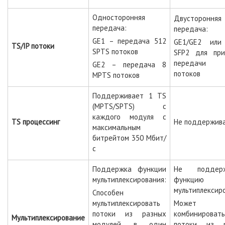
Односторонняя
Двусторонняя
передача:
передача:
GE1 – передача 512
GE1/GE2 или
TS/
IP потоки
SPTS потоков
SFP2 для пр
передачи 
GE2 – передача 8
потоков
MPTS потоков
Поддерживает 1 TS
(MPTS/SPTS) с
каждого модуля с
TS процессинг
Не поддержив
максимальным
битрейтом 350 Мбит/
с
Поддержка функции
Не поддерж
мультиплексирования:
функцию
мультиплексир
Способен
мультиплексировать
Может
потоки из разных
комбинировать
Мультиплексирование
модулей в один
потоки из р