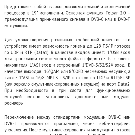
Представляет собой высокопроизводительный и экономичный
процессор в 19" исполнении. Основная функция Telsar 2.0 –
трансмодуляция принимаемого сигнала в DVB-C или в DVB-T
модуляцию.
Для удовлетворения различных требований клиентов это
устройство имеет возможность приема до 128 TS/IP потоков
по UDP и RTP (Data1). В качестве входов имеет: 1*USB вход
для трансляции собственного файла в формате .ts с флеш-
накопителя, 1*ASI вход и встроенный 1*DVB-S/S2/S2X вход. В
качестве выходов: 16*QAM или 8*COFD несмежных несущих, а
также 1*ASI и 16/8 MPTS TS/IP потоков по UDP и RTP/RTSP
(как зеркало смультиплексированных несущих) на порт Data2.
При необходимости в три слота для функциональных
модулей можно установить дополнительные модули-
ресиверы.
Переключение между стандартами модуляции DVB-C или
DVB-T производится программно, через веб-интерфейс
управления. После мультиплексирования и модуляции потоков