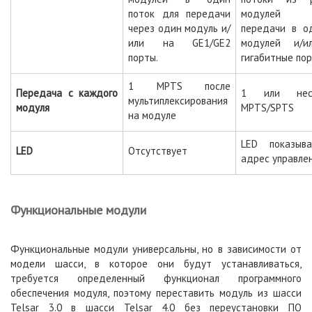
поток для передачи
модулей
через один модуль и/
передачи в о
или на GE1/GE2
модулей и/и
порты.
гигабитные по
1 MPTS после
Передача с каждого
1 или неск
мультиплексирования
модуля
MPTS/SPTS
на модуле
LED показыв
LED
Отсутствует
адрес управле
Функциональные модули
Функциональные модули универсальны, но в зависимости от
модели шасси, в которое они будут устанавливаться,
требуется определенный функционал программного
обеспечения модуля, поэтому переставить модуль из шасси
Telsar 3.0 в шасси Telsar 4.0 без переустановки ПО