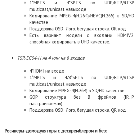
1*MPTS и 4*SPTS по UDP/RTP/RTSP
multicast/unicast навыходе
Кодирование MPEG-4(H.264)/HEVC(H.265) в SD/HD
качестве
Поддержка OSD: Лого, бегущая строка, QR код
Есть вариант модели с входами HDMIV2,
способная кодировать в UHD качестве.
TSR
-
EC
04-
H
на 4 или на 8 входов
4*HDMI на входе
1*MPTS и 4/8*SPTS по UDP/RTP/RTSP
multicast/unicast навыходе
Кодирование MPEG-4(H.264) в SD/HD качестве
GOP структура без B фреймов (IP…P,
настраиваемая)
Поддержка OSD: Лого, бегущая строка, QR код
Ресиверы-демодуляторы с дескремблером и без: