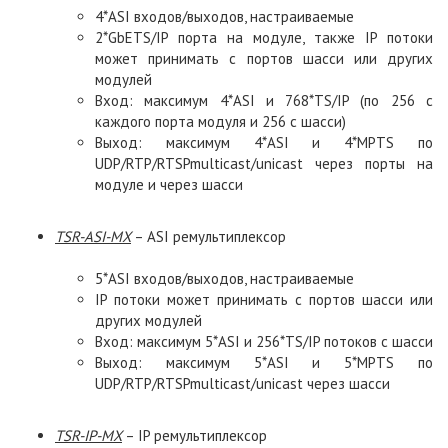
4*ASI входов/выходов, настраиваемые
2*GbETS/IP порта на модуле, также IP потоки
может принимать с портов шасси или других
модулей
Вход: максимум 4*ASI и 768*TS/IP (по 256 с
каждого порта модуля и 256 с шасси)
Выход: максимум 4*ASI и 4*MPTS по
UDP/RTP/RTSPmulticast/unicast через порты на
модуле и через шасси
TSR
-
ASI
-
MX
– ASI ремультиплексор
5*ASI входов/выходов, настраиваемые
IP потоки может принимать с портов шасси или
других модулей
Вход: максимум 5*ASI и 256*TS/IP потоков с шасси
Выход: максимум 5*ASI и 5*MPTS по
UDP/RTP/RTSPmulticast/unicast через шасси
TSR
-
IP
-
MX
– IP ремультиплексор