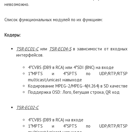
невозможно.
Список функциональных модулей по их функциям:
Кодеры:
TSR
-
EC
01-
C
или
TSR
-
EC
04-
S
в зависимости от входных
интерфейсов.
4*CVBS (DB9 в RCA) или 4*SDI (BNC) на входе
1*MPTS и 4*SPTS по UDP/RTP/RTSP
multicast/unicast навыходе
Кодирование MPEG-2/MPEG-4(H.264) в SD качестве
Поддержка OSD: Лого, бегущая строка, QR код
TSR-EC02-C
4*CVBS (DB9 в RCA) на входе
1*MPTS и 4*SPTS по UDP/RTP/RTSP