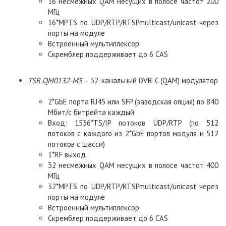
16 несмежных QAM несущих в полосе частот 200
МГц
16*MPTS по UDP/RTP/RTSPmulticast/unicast через
порты на модуле
Встроенный мультиплексор
Скремблер поддерживает до 6 CAS
TSR
-
QM
0132-
MS
– 32-канальный DVB-C (QAM) модулятор
2*GbE порта RJ45 или SFP (заводская опция) по 840
Мбит/с битрейта каждый
Вход: 1536*TS/IP потоков UDP/RTP (по 512
потоков с каждого из 2*GbE портов модуля и 512
потоков с шасси)
1*RF выход
32 несмежных QAM несущих в полосе частот 400
МГц
32*MPTS по UDP/RTP/RTSPmulticast/unicast через
порты на модуле
Встроенный мультиплексор
Скремблер поддерживает до 6 CAS