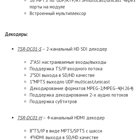
16*MPTS по UDP/RTP/RTSPmulticast/unicast через
порты на модуле
Встроенный мультиплексор
Декодеры:
TSR
-
DC
01-
S
– 2-канальный HD SDI декодер
2*ASI настраиваемые входы/выходы
Поддержка TS/IP входного потока
2*SDI выхода в SD/HD качестве
1*MPTS выходпо UDP multicast/unicast
Декодирование форматов MPEG-2/MPEG-4(H.264)
Поддержка декодирования 2-х аудио потоков
Поддержка субтитров
TSR
-
DC
01-
H
– 4-канальный HDMI декодер
8*TS/IP в виде MPTS/SPTS с шасси
4*HDMI выхода в SD/HD качестве