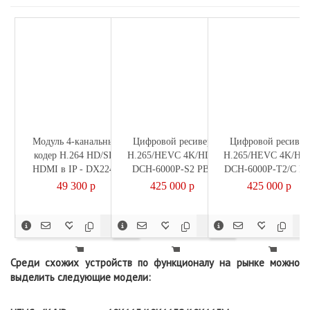
Модуль 4-канальный
Цифровой ресивер
Цифровой ресивер
кодер H.264 HD/SD,
H.265/HEVC 4K/HD -
H.265/HEVC 4K/HD 
HDMI в IP - DX224S
DCH-6000P-S2 PBI
DCH-6000P-T2/C PB
Dexing
49 300
p
425 000
p
425 000
p
Среди схожих устройств по функционалу на рынке можно
выделить следующие модели: