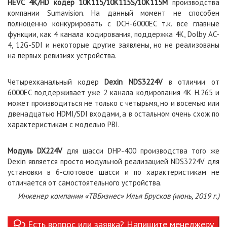
HEVC 4K/HD кодер 10K115/10K115S/10K115M
производства
компании Sumavision. На данный момент не способен
полноценно конкурировать с DCH-6000EC т.к. все главные
функции, как 4 канала кодирования, поддержка 4К, Dolby AC-
4, 12G-SDI и некоторые другие заявлены, но не реализованы
на первых ревизиях устройства.
Четырехканальный кодер
Dexin NDS3224V
в отличии от
6000EC поддерживает уже 2 канала кодирования 4К H.265 и
может производиться не только с четырьмя, но и восемью или
двенадцатью HDMI/SDI входами, а в остальном очень схож по
характеристикам с моделью PBI.
Модуль DX224V
для шасси DHP-400 производства того же
Dexin является просто модульной реализацией NDS3224V для
установки в 6-слотовое шасси и по характеристикам не
отличается от самостоятельного устройства.
Инженер компании «ТВБизнес» Илья Брусков (июнь, 2019 г.)
Есть вопрос или заявка? Напишите менеджеру