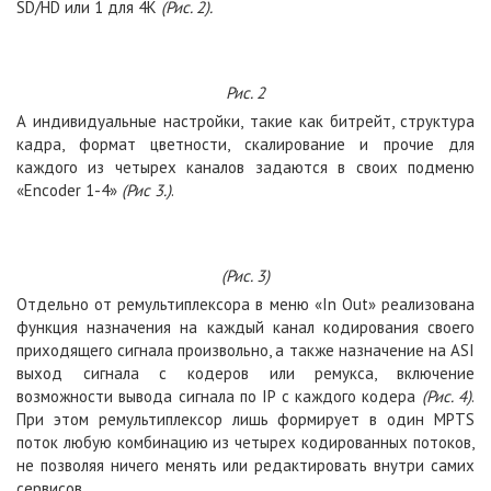
SD/HD или 1 для 4K
(Рис. 2).
Рис. 2
А индивидуальные настройки, такие как битрейт, структура
кадра, формат цветности, скалирование и прочие для
каждого из четырех каналов задаются в своих подменю
«Encoder 1-4»
(Рис 3.)
.
(Рис. 3)
Отдельно от ремультиплексора в меню «In Out» реализована
функция назначения на каждый канал кодирования своего
приходящего сигнала произвольно, а также назначение на ASI
выход сигнала с кодеров или ремукса, включение
возможности вывода сигнала по IP с каждого кодера
(Рис. 4)
.
При этом ремультиплексор лишь формирует в один MPTS
поток любую комбинацию из четырех кодированных потоков,
не позволяя ничего менять или редактировать внутри самих
сервисов.