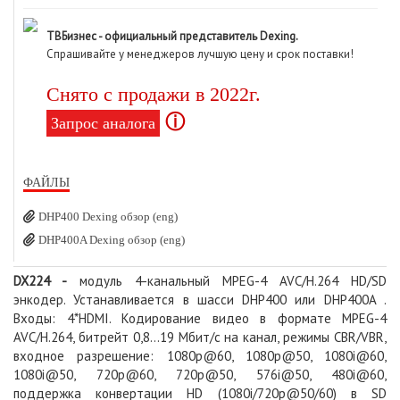
ТВБизнес - официальный представитель Dexing.
Спрашивайте у менеджеров лучшую цену и срок поставки!
Снято с продажи в 2022г.
ⓘ
Запрос аналога
ФАЙЛЫ
DHP400 Dexing обзор (eng)
DHP400A Dexing обзор (eng)
DX224 -
модуль 4-канальный MPEG-4 AVC/H.264 HD/SD
энкодер. Устанавливается в шасси DHP400 или DHP400A .
Входы: 4*HDMI. Кодирование видео в формате MPEG-4
AVC/H.264, битрейт 0,8...19 Мбит/с на канал, режимы CBR/VBR,
входное разрешение: 1080p@60, 1080p@50, 1080i@60,
1080i@50, 720p@60, 720p@50, 576i@50, 480i@60,
поддержка конвертации HD (1080i/720p@50/60) в SD