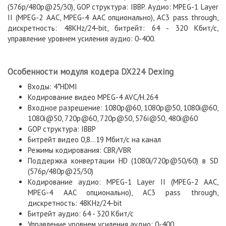
(576p/480p@25/30), GOP структура: IBBP. Аудио: MPEG-1 Layer
II (MPEG-2 AAC, MPEG-4 AAC опционально), AC3 pass through,
дискретность: 48KHz/24-bit, битрейт: 64 - 320 Кбит/с,
управление уровнем усиления аудио: 0-400.
Особенности модуля кодера DX224 Dexing
Входы: 4*HDMI
Кодирование видео MPEG-4 AVC/H.264
Входное разрешение: 1080p@60, 1080p@50, 1080i@60,
1080i@50, 720p@60, 720p@50, 576i@50, 480i@60
GOP структура: IBBP
Битрейт видео 0,8...19 Мбит/с на канал
Режимы кодирования: CBR/VBR
Поддержка конвертации HD (1080i/720p@50/60) в SD
(576p/480p@25/30)
Кодирование аудио: MPEG-1 Layer II (MPEG-2 AAC,
MPEG-4 AAC опционально), AC3 pass through,
дискретность: 48KHz/24-bit
Битрейт аудио: 64 - 320 Кбит/с
Управление уровнем усиления аудио: 0-400