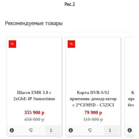
Рис.2
Рекомендуемые товары
%
%
Шасси EMR 3.0 с
Карта DVB-S/S2
Кар
2xGbE-IP Sumavision
приемник-демодулятор
прие
с 2*CI/MSD - C525CI
без C
Sumavision
355 900
p
79 900
p
450 000 p
110 000 p