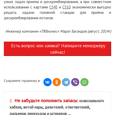
узких задач приема и дескремблирования, а при совместном
использовании с картами
С545
и
С510
экономически выгодно
решать задачи головной станции для приёма и
дескремблирования потоков.
Инженер компании «ТВБизнес» Марат Багандов (август, 2014г)
Есть вопрос или заявка? Напишите менеджеру
сейчас!
.
Сохраните страничку в:
Не забудьте пополнить запасы:
коаксиального
,
,
,
кабеля
витой пары
делителей,
ответвителей
...
разъемов, переходов и штекеров