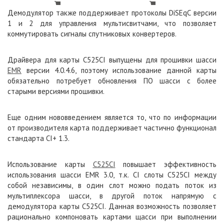
Демодулятор также поддерживает протоколы
DiSEqC
версии
1 и 2 для управления мультисвитчами, что позволяет
коммутировать сигналы спутниковых конвертеров.
Драйвера для карты С525CI выпущены для прошивки шасси
EMR
версии 4.0.4.6, поэтому использование данной карты
обязательно потребует обновления ПО шасси с более
старыми версиями прошивки.
Еще одним нововведением является то, что по информации
от производителя карта поддерживает частично функционал
стандарта CI+ 1.3.
Использование карты
С525CI
повышает эффективность
использования шасси EMR 3.0, т.к.
CI
слоты С525CI между
собой независимы, в один слот можно подать поток из
мультиплексора шасси, в другой поток напрямую с
демодулятора карты С525CI. Данная возможность позволяет
рационально компоновать картами щасси при выполнении