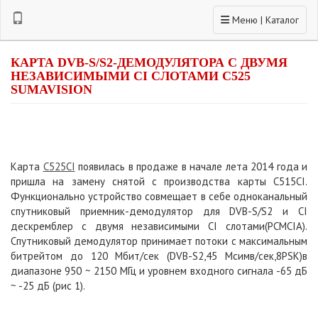
Toggle navigation
Меню | Каталог
КАРТА DVB-S/S2-ДЕМОДУЛЯТОРА С ДВУМЯ
НЕЗАВИСИМЫМИ CI СЛОТАМИ C525
SUMAVISION
Карта
С525CI
появилась в продаже в начале лета 2014 года и
пришла на замену снятой с производства карты C515CI.
Функционально устройство совмещает в себе одноканальный
спутниковый приемник-демодулятор для DVB-S/S2 и CI
дескремблер с двумя независимыми CI слотами(PCMCIA).
Спутниковый демодулятор принимает потоки с максимальным
битрейтом до 120 Мбит/сек (
DVB
-
S
2,45
M
симв/сек,8
PSK
)в
диапазоне 950 ~ 2150 МГц и уровнем входного сигнала -65 дБ
~ -25 дБ (рис 1).