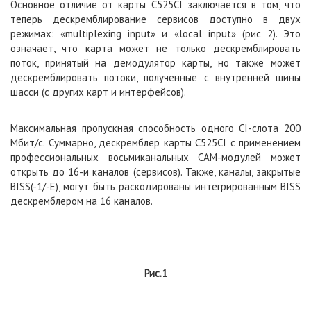
Основное отличие от карты С525CI заключается в том, что
теперь дескремблирование сервисов доступно в двух
режимах: «multiplexing input» и «local input» (рис 2). Это
означает, что карта может не только дескремблировать
поток, принятый на демодулятор карты, но также может
дескремблировать потоки, полученные с внутренней шины
шасси (с других карт и интерфейсов).
Максимальная пропускная способность одного CI-слота 200
M
бит/с. Суммарно, дескремблер карты С525CI с применением
профессиональных восьмиканальных
CAM
-модулей может
открыть до 16-и каналов (сервисов). Также, каналы, закрытые
BISS(-1/-Е), могут быть раскодированы интегрированным BISS
дескремблером на 16 каналов.
Рис.1