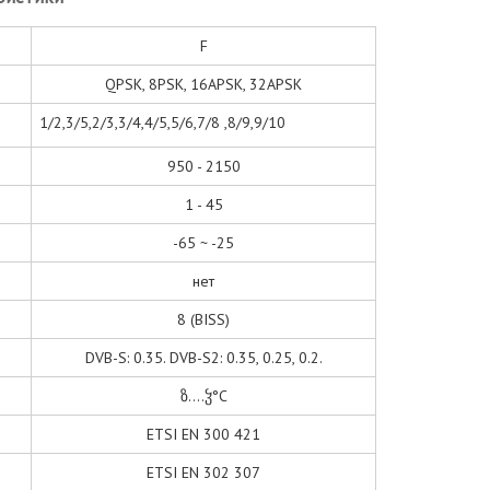
F
QPSK, 8PSK, 16APSK, 32APSK
1/2,3/5,2/3,3/4,4/5,5/6,7/8 ,8/9,9/10
950 - 2150
1 - 45
-65 ~ -25
нет
8 (BISS)
DVB-S: 0.35. DVB-S2: 0.35, 0.25, 0.2.
ზ....ჴ°C
ETSI EN 300 421
ETSI EN 302 307