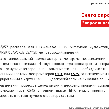
Спрашивайте у
Снято с пр
Запрос анал
-S/S2
ресивера для FTA-каналов C545 Sumavision мультистан
PSK/32APSK, BISS/MSD, не требующий лицензий.
-это универсальный демодулятор с четырьмя независимыми 
о принимает сигналы 4 спутниковых транспондеров и отпр
ого ремультиплексора вне зависимости от необходимости 
ванными картами дескремблеров
С510
или
C525
, за исключением 
рированным в карту С545 BISS-дескремблером на 32 канала, по 8 
 разделения процессов демодуляции и дескремблирования сокраща
помощью карт C545 в одном шасси EMR можно принять д
ировать в потоки нужного оператору состава.
Технические характе