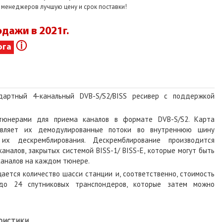
 менеджеров лучшую цену и срок поставки!
одажи в 2021г.
ⓘ
ога
дартный 4-канальный DVB-S/S2/BISS ресивер с поддержкой
тюнерами для приема каналов в формате DVB-S/S2. Карта
авляет их демодулированные потоки во внутреннюю шину
их дескремблирования. Дескремблирование производится
каналов, закрытых системой BISS-1/ BISS-E, которые могут быть
каналов на каждом тюнере.
ется количество шасси станции и, соответственно, стоимость
о 24 спутниковых транспондеров, которые затем можно
ристики