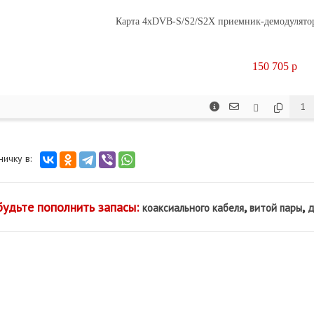
Карта 4xDVB-S/S2/S2X приемник-демодулятор,
150 705
p
аничку в:
будьте пополнить запасы:
,
,
коаксиального кабеля
витой пары
д