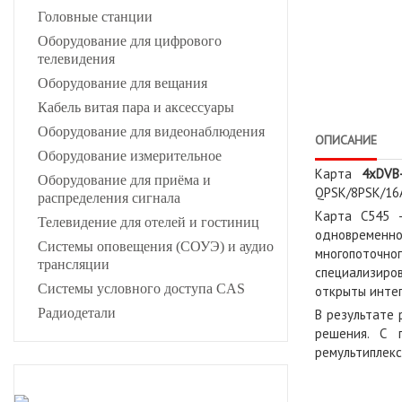
Головные станции
Оборудование для цифрового
телевидения
Оборудование для вещания
Кабель витая пара и аксессуары
Оборудование для видеонаблюдения
ОПИСАНИЕ
Оборудование измерительное
Карта
4xDVB
Оборудование для приёма и
QPSK/8PSK/16A
распределения сигнала
Карта C545 
Телевидение для отелей и гостиниц
одновременн
Системы оповещения (СОУЭ) и аудио
многопоточн
трансляции
специализиро
Системы условного доступа CAS
открыты интег
Радиодетали
В результате
решения. С 
ремультиплекс