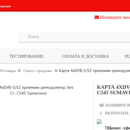
людения
Напишите ме
ТЕСТИРОВАНИЕ
ОПЛАТА И ДОСТАВКА
Р
Карта 4xDVB-S/S2 приемник-демодулято
D-товары
Снято с продажи
КАРТА 4XDV
C545 SUMAV
НАПИШИТЕ М
РАСПЕЧАТАТЬ
ТВБизнес - оф