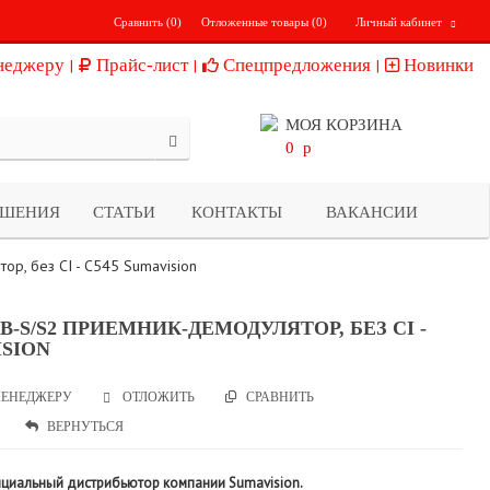
Сравнить (
0
)
Отложенные товары (
0
)
Личный кабинет
неджеру
Прайс-лист
Спецпредложения
Новинки
МОЯ КОРЗИНА
0
p
ЕШЕНИЯ
СТАТЬИ
КОНТАКТЫ
ВАКАНСИИ
р, без CI - C545 Sumavision
B-S/S2 ПРИЕМНИК-ДЕМОДУЛЯТОР, БЕЗ CI -
ISION
ЕНЕДЖЕРУ
СРАВНИТЬ
ОТЛОЖИТЬ
ВЕРНУТЬСЯ
ициальный дистрибьютор компании Sumavision.