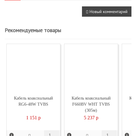
Новый комментарий
Рекомендуемые товары
Кабель коаксиальный
Кабель коаксиальный
Каб
RG6-48W TVBS
F660BV WHT TVBS
F
(305м)
1 151
p
5 237
p