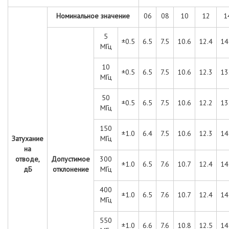
Номинальное значение
06
08
10
12
1
5
±0.5
6.5
7.5
10.6
12.4
14
МГц
10
±0.5
6.5
7.5
10.6
12.3
13
МГц
50
±0.5
6.5
7.5
10.6
12.2
13
МГц
150
±1.0
6.4
7.5
10.6
12.3
14
Затухание
МГц
на
отводе,
Допустимое
300
±1.0
6.5
7.6
10.7
12.4
14
дБ
отклонение
МГц
400
±1.0
6.5
7.6
10.7
12.4
14
МГц
550
±1.0
6.6
7.6
10.8
12.5
14