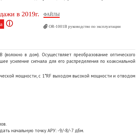
дажи в 2019г.
ФАЙЛЫ
ⓘ
а
OR-1001B руководство по эксплуатации
 (волокно в дом). Осуществляет преобразование оптического
шее усиление сигнала для его распределения по коаксиальной
ической мощности,
c
1*RF выходом высокой мощности и отводом
ов.
адать начальную точку АРУ: -9/-8/-7 дБм.