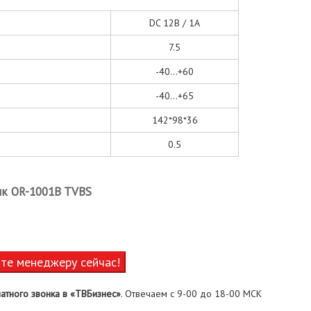
DC 12В / 1А
7.5
-40...+60
-40...+65
142*98*36
0.5
ик OR-1001B TVBS
ите менеджеру сейчас!
атного звонка в «ТВБизнес»
. Отвечаем с 9-00 до 18-00 МСК