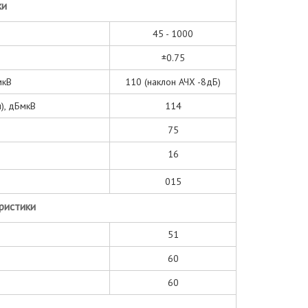
ки
45 - 1000
±0.75
мкВ
110 (наклон АЧХ -8дБ)
), дБмкВ
114
75
16
0
15
ристики
51
60
60