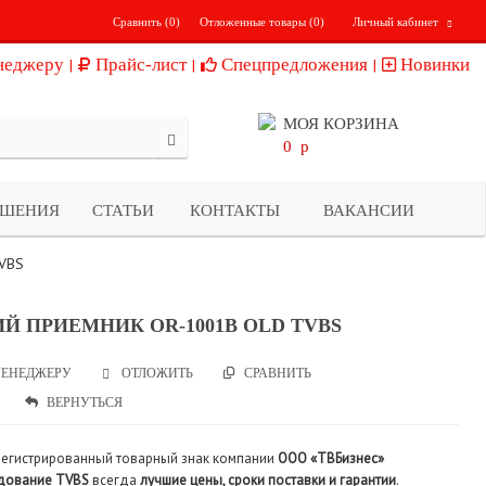
Сравнить (
0
)
Отложенные товары (
0
)
Личный кабинет
неджеру
Прайс-лист
Спецпредложения
Новинки
МОЯ КОРЗИНА
0
p
ЕШЕНИЯ
СТАТЬИ
КОНТАКТЫ
ВАКАНСИИ
TVBS
Й ПРИЕМНИК OR-1001B OLD TVBS
ЕНЕДЖЕРУ
СРАВНИТЬ
ОТЛОЖИТЬ
ВЕРНУТЬСЯ
регистрированный товарный знак компании
ООО «ТВБизнес»
дование TVBS
всегда
лучшие цены, сроки поставки и гарантии
.