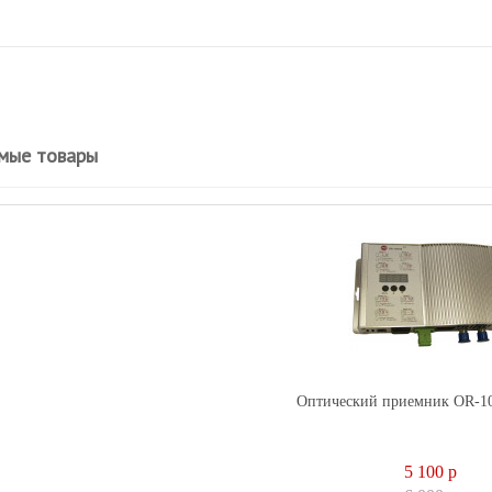
мые товары
Оптический приемник OR-1
5 100
p