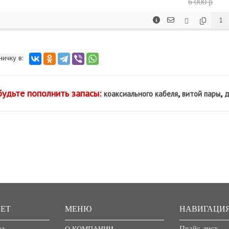
6 000 p
аничку в:
будьте пополнить запасы:
,
,
коаксиального кабеля
витой пары
д
ЕТ
МЕНЮ
НАВИГАЦИ
аз
Прайс-лист