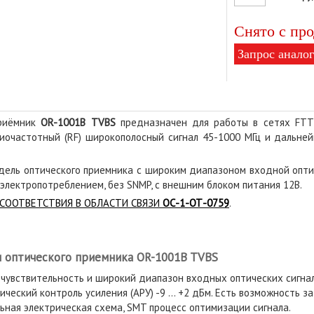
Снято с про
Запрос аналог
приёмник
OR-1001B TVBS
предназначен для работы в сетях FTTB
диочастотный (RF) широкополосный сигнал 45-1000 МГц и дальней
одель оптического приемника с широким диапазоном входной опт
 электропотреблением, без SNMP, с внешним блоком питания 12В.
СООТВЕТСТВИЯ В ОБЛАСТИ СВЯЗИ
ОС-1-ОТ-0759
.
 оптического приемника OR-1001B TVBS
 чувствительность и широкий диапазон входных оптических сигнал
ческий контроль усиления (АРУ) -9 ... +2 дБм. Есть возможность з
ьная электрическая схема, SMT процесс оптимизации сигнала.