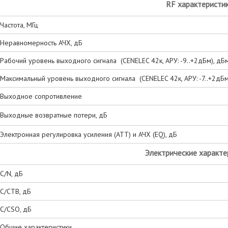
RF характеристи
Частота, МГц
Неравномерность АЧХ, дБ
Рабочий уровень выходного сигнала (СENELEC 42к, АРУ: -9..+2дБм), дБ
Максимальный уровень выходного сигнала (СENELEC 42к, АРУ: -7..+2дБм
Выходное сопротивление
Выходные возвратные потери
, дБ
Электронная регулировка усиления (ATT) и АЧХ (EQ), дБ
Электрические характе
C/N, дБ
С/СТВ, дБ
C/CSO, дБ
Общие характеристики