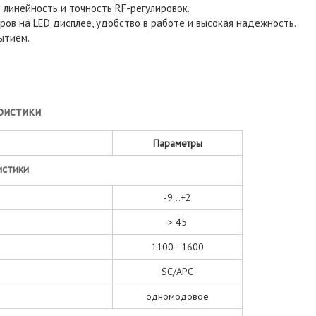
 линейность и точность RF-регулировок.
ов на LED дисплее, удобство в работе и высокая надежность.
ытием.
ристики
Параметры
истики
-9...+2
> 45
1100 - 1600
SC/APC
одномодовое