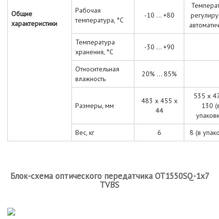
Темпера
Рабочая
Общие
-10 ... +80
регулиру
температура, °С
характеристики
автомати
Температура
-30 ... +90
хранения, °С
Относительная
20% ... 85%
влажность
535 x 4
483 x 455 x
Размеры, мм
130 (
44
упаковк
Вес, кг
6
8 (в упак
Блок-схема оптического передатчика OT1550SQ-1x7
TVBS