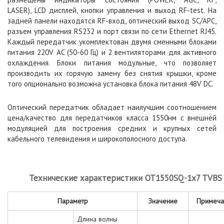
LASER), LCD дисплей, кнопки управления и выход RF-test. На
задней панели находятся RF-вход, оптический выход SC/APC,
разъем управления RS232 и порт связи по сети Ethernet RJ45.
Каждый передатчик укомплектован двумя сменными блоками
питания 220V AC (50-60 Гц) и 2 вентиляторами для активного
охлаждения. Блоки питания модульные, что позволяет
производить их горячую замену без снятия крышки, кроме
того опционально возможна установка блока питания 48V DC.
Оптический передатчик обладает наилучшим соотношением
цена/качество для передатчиков класса 1550нм с внешней
модуляцией для построения средних и крупных сетей
кабельного телевидения и широкополосного доступа.
Технические характеристики OT1550SQ-1x7 TVBS
Параметр
Значение
Примеча
Длина волны