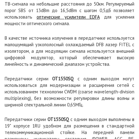
ТВ-сигнала на небольшие расстояния до 50км. Регулируемый
порог SBS от 13dBm до 16,5dBm с шагом 0,5дБ позволяет
использовать
оптические усилители EDFA
для усиления
мощности оптического сигнала.
В качестве источника излучения в передатчике используется
малошумящий узкополосный охлаждаемый DFB лазер FITEL с
изолятором, а для модуляции сигнала используется внешний
цифровой модулятор, который обеспечивает высокую
линейность и динамический диапазон устройства.
Передатчики серии
OT1550SQ
с одним выходом могут
использоваться для модернизации и расширения сетей с
использованием технологии CWDM (coarse wavelength-division
multiplexing), без возможности регулировки длины волны и
шириной спектральной линии 0,65МГц.
Передатчики серии
OT1550SQ
с одним выходом выполнены в
19" корпусе 1RU удобном для размещения в стандартной
телекоммуникационной стойке. На передней панели
размещены индикаторы состояния (POWER, AGC, RF,