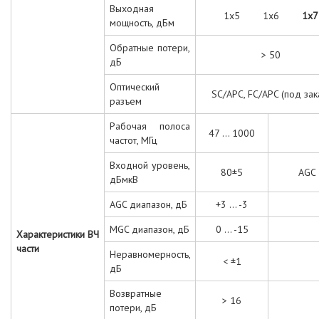
Выходная
1x5 1x6
1х7
мощность, дБм
Обратные потери,
> 50
дБ
Оптический
SC/APC, FC/APC (под зак
разъем
Рабочая полоса
47 ... 1000
частот, МГц
Входной уровень,
80±5
AGC
дБмкВ
AGC диапазон, дБ
+3 ... -3
MGC диапазон, дБ
0 ... -15
Характеристики
ВЧ
части
Неравномерность,
< ±1
дБ
Возвратные
> 16
потери, дБ