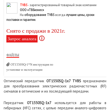
TVBS
- зарегистрированный товарный знак компании
ООО «ТВБизнес»
На
оборудование TVBS
всегда
лучшие цены, сроки
поставки и гарантии
.
Снято с продажи в 2021г.
ⓘ
Запрос аналога
ФАЙЛЫ
OT1550SQ-1*N инструкция по
установке и эксплуатации
Оптический передатчик
OT1550SQ-1x7
TVBS
предназначен
для преобразования электрических радиочастотных (RF)
сигналов в оптические и их последующей передачи.
Передатчик
OT1550SQ-1x7
используется для работы в
гибридных (HFC) сетях, с целью передачи аналого-цифрового