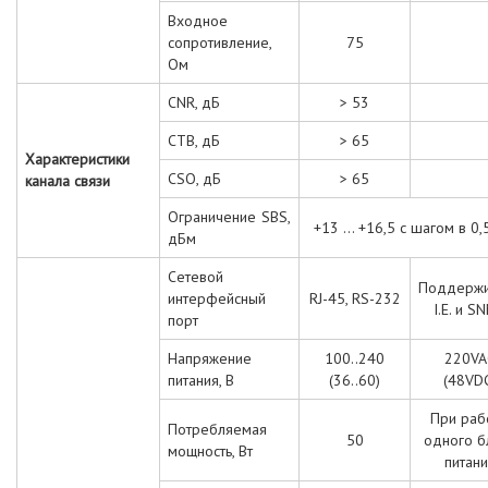
Входное
сопротивление,
75
Ом
CNR, дБ
> 53
CTB, дБ
> 65
Характеристики
CSO, дБ
> 65
канала связи
Ограничение SBS,
+13 ... +16,5 с шагом в 0,
дБм
Сетевой
Поддержи
интерфейсный
RJ-45, RS-232
I.E. и S
порт
Напряжение
100..240
220VA
питания, В
(36..60)
(48VD
При раб
Потребляемая
50
одного б
мощность, Вт
питани