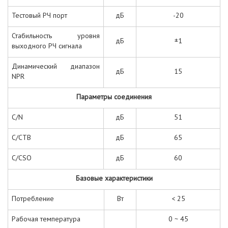
Тестовый РЧ порт
дБ
-20
Стабильность уровня
дБ
±1
выходного РЧ сигнала
Динамический диапазон
дБ
15
NPR
Параметры соединения
C/N
дБ
51
C/CTB
дБ
65
C/CSO
дБ
60
Базовые характеристики
Потребление
Вт
< 25
Рабочая температура
0 ~ 45