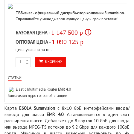
ТВБизнес - официальный дистрибьютор компании Sumavision.
Спрашивайте у менеджеров лучшую цену и срок поставки!
1 147 500
p
ⓘ
БАЗОВАЯ ЦЕНА -
1 090 125
p
ОПТОВАЯ ЦЕНА -
цена указана за шт.
В КОРЗИНУ
СТАТЬИ
Elastic Multimedia Router EMR 4.0
Sumavision ядро головной станции
Карта
E601A Sumavision
с 8x10 GbE интерфейсами ввода/
вывода для шасси
EMR 4.0
. Устанавливается в один слот
расширения шасси. Добавляет до 8 портов 10 GbE для ввода
или вывода MPEG-TS потоков до 9.2 Gbps для каждого 10GbE
порта. Максимум в шасси возможно установить до 4х