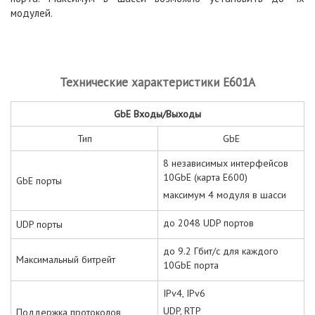
модулей.
Технические характеристики E601A
GbE Входы/Выходы
Тип
GbE
8 независимых интерфейсов
10GbE (карта E600)
GbE порты
максимум 4 модуля в шасси
до 2048 UDP портов
UDP порты
до 9.2 Гбит/с для каждого
Максимальный битрейт
10GbE порта
IPv4, IPv6
UDP, RTP
Поддержка протоколов