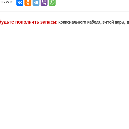
аничку в:
будьте пополнить запасы:
,
,
коаксиального кабеля
витой пары
д