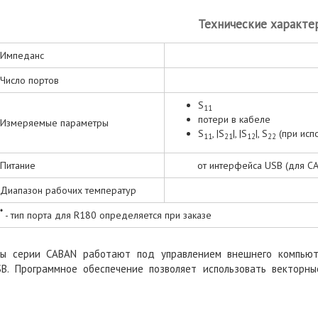
Технические характе
Импеданс
Число портов
S
11
потери в кабеле
Измеряемые параметры
S
, |S
|, |S
|, S
(при исп
11
21
12
22
Питание
от интерфейса USB (для СA
Диапазон рабочих температур
*
- тип порта для R180 определяется при заказе
ы серии CABAN работают под управлением внешнего компьют
B. Программное обеспечение позволяет использовать векторн