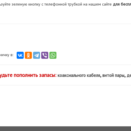
ьзуйте зеленую кнопку с телефонной трубкой на нашем сайте
для беспл
аничку в:
удьте пополнить запасы:
,
,
коаксиального кабеля
витой пары
де