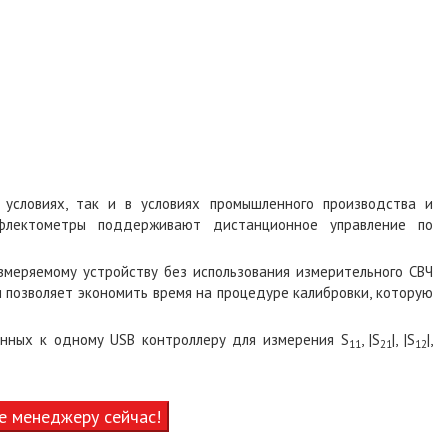
условиях, так и в условиях промышленного производства и
ефлектометры поддерживают дистанционное управление по
меряемому устройству без использования измерительного СВЧ
 позволяет экономить время на процедуре калибровки, которую
нных к одному USB контроллеру для измерения S
, |S
|, |S
|,
11
21
12
е менеджеру сейчас!