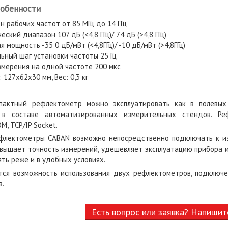
собенности
 рабочих частот от 85 МГц до 14 ГГц
ский диапазон 107 дБ (<4,8 ГГц)/ 74 дБ (>4,8 ГГц)
 мощность -35 0 дБ/мВт (<4,8ГГц)/ -10 дБ/мВт (>4,8ГГц)
ьный шаг установки частоты 25 Гц
змерения на одной частоте 200 мкс
 127х62х30 мм, Вес: 0,3 кг
пактный рефлектометр можно эксплуатировать как в полевых 
, в составе автоматизированных измерительных стендов. Р
M, TCP/IP Socket.
флектометры CABAN возможно непосредственно подключать к из
овышает точность измерений, удешевляет эксплуатацию прибора и
ть реже и в удобных условиях.
ся возможность использования двух рефлектометров, подключе
в.
Есть вопрос или заявка? Напишит