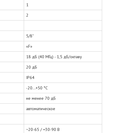
1
2
5/8"
«F»
18 дБ (40 МГц) - 1,5 дБ/октаву
20 дБ
IP64
-20...+50 °С
не менее 70 дБ
автоматическое
~20-65 / =30-90 В