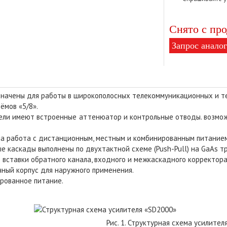
Снято с про
Запрос аналог
начены для работы в широкополосных телекоммуникационных и те
ёмов «5/8».
ели имеют встроенные аттенюатор и контрольные отводы. возмож
а работа с дистанционным, местным и комбинированным питанием,
е каскады выполнены по двухтактной схеме (Push-Pull) на GaAs т
 вставки обратного канала, входного и межкаскадного корректора 
чный корпус для наружного применения.
рованное питание.
Рис. 1. Структурная схема усилите