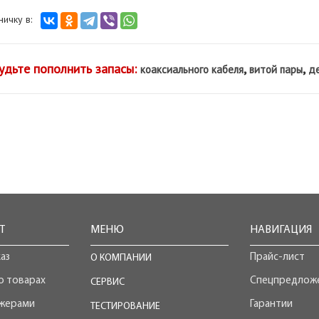
аничку в:
удьте пополнить запасы:
,
,
коаксиального кабеля
витой пары
де
Т
МЕНЮ
НАВИГАЦИЯ
аз
Прайс-лист
О КОМПАНИИ
о товарах
Спецпредлож
СЕРВИС
джерами
Гарантии
ТЕСТИРОВАНИЕ