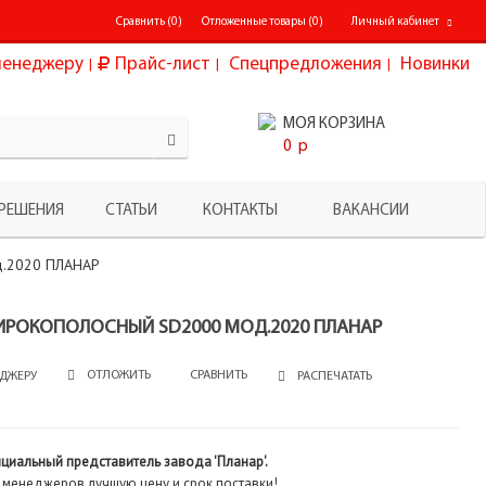
Сравнить (
0
)
Отложенные товары (
0
)
Личный кабинет
менеджеру
Прайс-лист
Спецпредложения
Новинки
МОЯ КОРЗИНА
0
p
РЕШЕНИЯ
СТАТЬИ
КОНТАКТЫ
ВАКАНСИИ
д.2020 ПЛАНАР
ИРОКОПОЛОСНЫЙ SD2000 МОД.2020 ПЛАНАР
СРАВНИТЬ
ОТЛОЖИТЬ
ДЖЕРУ
РАСПЕЧАТАТЬ
ициальный представитель завода 'Планар'.
 менеджеров лучшую цену и срок поставки!