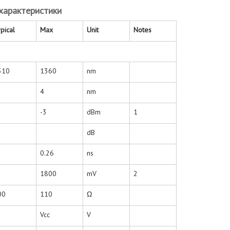
характеристики
pical
Max
Unit
Notes
310
1360
nm
4
nm
-3
dBm
1
dB
0.26
ns
1800
mV
2
00
110
Ω
Vcc
V