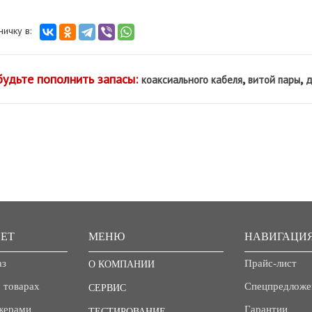
аничку в:
будьте пополнить запасы:
,
,
коаксиального кабеля
витой пары
д
ЕТ
МЕНЮ
НАВИГАЦИ
аз
Прайс-лист
О КОМПАНИИ
 товарах
Спецпредложе
СЕРВИС
джерами
Гарантии
ТЕСТИРОВАНИЕ