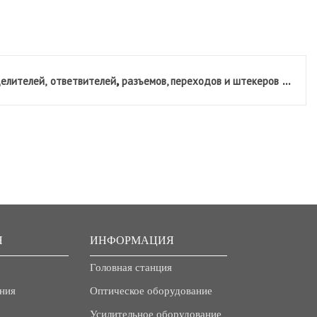
,
...
елителей,
ответвителей
разъемов, переходов и штекеров
Я
ИНФОРМАЦИЯ
Головная станция
ния
Оптическое оборудование
Усилительное оборудование