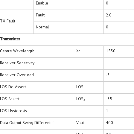
Enable
0
Fault
2.0
TX Fault
Normal
0
Transmitter
Centre Wavelength
λc
1530
Receiver Sensitivity
Receiver Overload
-3
LOS De-Assert
LOS
D
LOS Assert
LOS
-35
A
LOS Hysteresis
1
Data Output Swing Differential
Vout
400