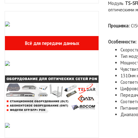
Модуль
TS-SF
оптическими 
Прошивка:
CIS
Особенности:
Всё для передачи данных
Скорост
Тип мод
Мощност
Чувстви
1310нм 
Соответ
Цифрово
Передач
Соответ
Питание:
Диапазо