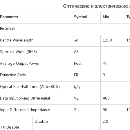
Оптические и электрические 
Parameter
Symbol
Min
Ty
Receiver
Centre Wavelength
λc
1260
1
Spectral Width (RMS)
∆λ
Average Output Power
Pout
-9
Extinction Ratio
ER
9
Optical Rise/Fall Time (20%~80%)
t
/t
r
f
Data Input Swing Differential
V
400
IN
Input Differential Impedance
Z
90
1
IN
Disable
2.0
TX Disable