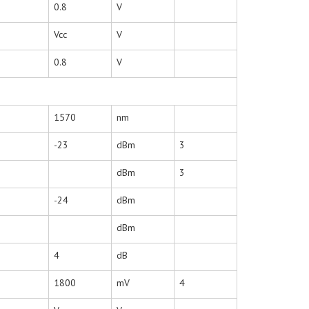
0.8
V
Vcc
V
0.8
V
1570
nm
-23
dBm
3
dBm
3
-24
dBm
dBm
4
dB
1800
mV
4