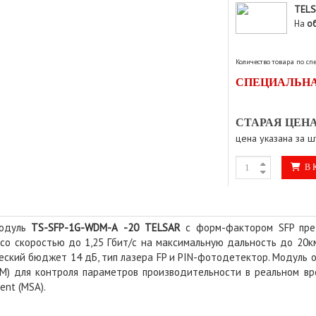
TEL
На
о
Количество товара по с
СПЕЦИАЛЬНА
СТАРАЯ ЦЕНА
цена указана за ш
В 
модуль
TS-SFP-1G-WDM-
A
-20 TELSAR
с форм-фактором SFP пре
 со скоростью до 1,25 Гбит/с на максимальную дальность до 20к
ческий бюджет 14 дБ, тип лазера FP и PIN-фотодетектор. Модуль 
DM) для контроля параметров производительности в реальном вре
ent (MSA).