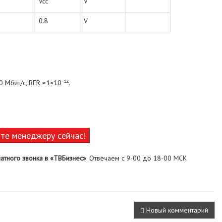
Vcc
V
0.8
V
 Мбит/с, BER ≤1×10⁻¹².
ите менеджеру сейчас!
атного звонка в «ТВБизнес»
. Отвечаем с 9-00 до 18-00 МСК
Новый комментарий