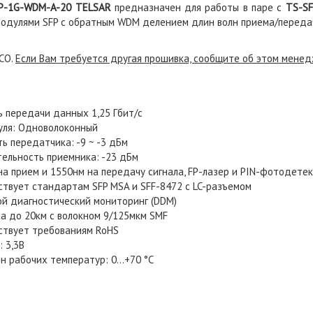
P-1G-WDM-
A
-20 TELSAR
предназначен для работы в паре с
TS-S
модулями SFP с обратным WDM делением длин волн приема/переда
CO.
Если Вам требуется другая прошивка, сообщите об этом менед
ь передачи данных 1,25 Гбит/с
уля: Одноволоконный
ь передатчика: -9 ~ -3 дБм
тельность приемника: -23 дБм
на прием и 1550нм на передачу сигнала, FP-лазер и PIN-фотодете
ствует стандартам SFP MSA и SFF-8472 с LC-разъемом
й диагностический мониторинг (DDM)
а до 20км с волокном 9/125мкм SMF
ствует требованиям RoHS
 3,3В
н рабочих температур: 0…+70 °C