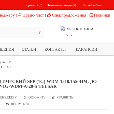
Сравнить (
0
)
Отложенные товары (
0
)
Личный кабинет
неджеру
Прайс-лист
Спецпредложения
Новинки
МОЯ КОРЗИНА
0
p
ЕШЕНИЯ
СТАТЬИ
КОНТАКТЫ
ВАКАНСИИ
ули SFP
TELSAR
ИЧЕСКИЙ SFP (1G) WDM 1310/1550НМ, ДО
P-1G-WDM-A-20-S TELSAR
ЕНЕДЖЕРУ
СРАВНИТЬ
ОТЛОЖИТЬ
ВЕРНУТЬСЯ