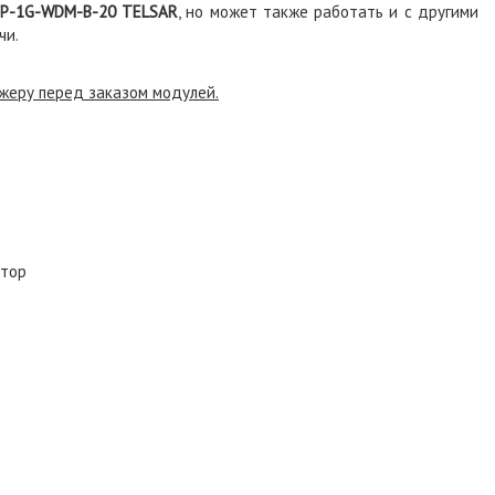
FP-1G-WDM-
B
-20 TELSAR
, но может также работать и с другими
чи.
жеру перед заказом модулей.
ктор