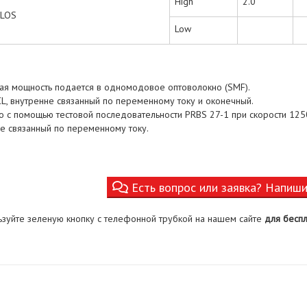
High
2.0
LOS
Low
ая мощность подается в одномодовое оптоволокно (SMF).
L, внутренне связанный по переменному току и оконечный.
 с помощью тестовой последовательности PRBS 27-1 при скорости 1250
е связанный по переменному току.
Есть вопрос или заявка? Напиш
ьзуйте зеленую кнопку с телефонной трубкой на нашем сайте
для беспл