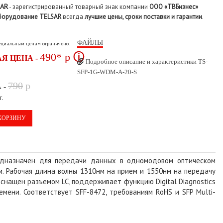
SAR
- зарегистрированный товарный знак компании
ООО «ТВБизнес»
борудование TELSAR
всегда
лучшие цены, сроки поставки и гарантии
.
ФАЙЛЫ
пециальным ценам ограничено.
490*
p
ⓘ
Я ЦЕНА -
Подробное описание и характеристики TS-
SFP-1G-WDM-A-20-S
790
p
 -
т.
КОРЗИНУ
дназначен для передачи данных в одномодовом оптическом
м. Рабочая длина волны 1310нм на прием и 1550нм на передачу
оснащен разъемом LC, поддерживает функцию Digital Diagnostics
мени. Соответствует SFF-8472, требованиям RoHS и SFP Multi-