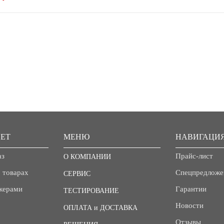
ЕТ
МЕНЮ
НАВИГАЦИ
аз
Прайс-лист
О КОМПАНИИ
 товарах
Спецпредложе
СЕРВИС
джерами
Гарантии
ТЕСТИРОВАНИЕ
Новости
ОПЛАТА и ДОСТАВКА
Отзывы