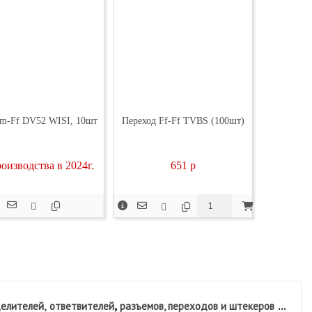
m-Ff DV52 WISI, 10шт
Переход Ff-Ff TVBS (100шт)
оизводства в 2024г.
651
p
,
...
елителей,
ответвителей
разъемов, переходов и штекеров