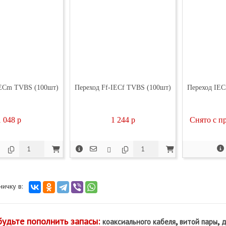
IECm TVBS (100шт)
Переход Ff-IECf TVBS (100шт)
Переход IEC
1 048
p
1 244
p
Снято с пр
аничку в:
будьте пополнить запасы:
,
,
коаксиального кабеля
витой пары
д