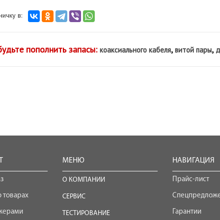
аничку в:
будьте пополнить запасы:
,
,
коаксиального кабеля
витой пары
д
Т
МЕНЮ
НАВИГАЦИЯ
аз
Прайс-лист
О КОМПАНИИ
 товарах
Спецпредлож
СЕРВИС
джерами
Гарантии
ТЕСТИРОВАНИЕ