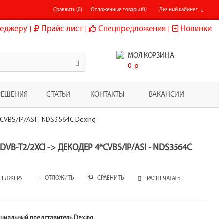
Сравнить (
0
)
Отложенные товары (
0
)
Личный кабинет
еджеру
Прайс-лист
Спецпредложения
Новинки
МОЯ КОРЗИНА
0
p
РЕШЕНИЯ
СТАТЬИ
КОНТАКТЫ
ВАКАНСИИ
CVBS/IP/ASI - NDS3564C Dexing
B-T2/2XCI -> ДЕКОДЕР 4*CVBS/IP/ASI - NDS3564C
СРАВНИТЬ
ОТЛОЖИТЬ
НЕДЖЕРУ
РАСПЕЧАТАТЬ
ициальный представитель Dexing.