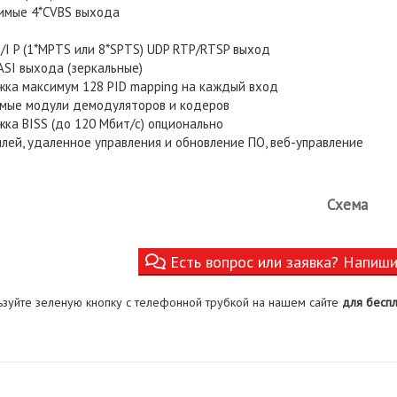
имые 4*CVBS выхода
/I P (1*MPTS или 8*SPTS) UDP RTP/RTSP выход
ASI выхода (зеркальные)
ка максимум 128 PID mapping на каждый вход
мые модули демодуляторов и кодеров
ка BISS (до 120 Мбит/с) опционально
плей, удаленное управления и обновление ПО, веб-управление
Схема
Есть вопрос или заявка? Напиш
ьзуйте зеленую кнопку с телефонной трубкой на нашем сайте
для беспл