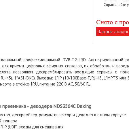
Спрашивайте у
Снято с про
Запрос аналог
канальный профессиональный DVB-T2 IRD (интегрированный р
 для приема цифровых эфирных сигналов, их обработки и передач
 слота позволяют дескремблировать входящие сервисы с тюнеро
 RJ-45), 1*ASI (BNC). Выходы: 1*IP (10/100Base-T, RJ-45, 1*MPTS или 8
Высота в стойке 1RU, питание 220 В АС, 50/60 Гц.
 приемника - декодера NDS3564C Dexing
ятор, дескремблер, ремультиплексор и декодер в одном корпусе
2 тюнера
1*I P (UDP) входы для смешивания