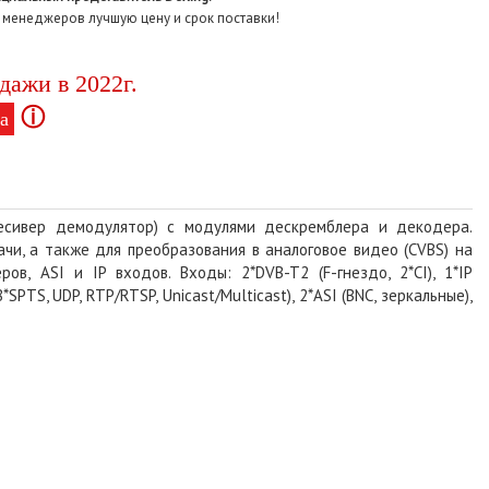
 менеджеров лучшую цену и срок поставки!
дажи в 2022г.
ⓘ
а
есивер демодулятор) c модулями дескремблера и декодера.
и, а также для преобразования в аналоговое видео (CVBS) на
в, ASI и IP входов. Входы: 2*DVB-T2 (F-гнездо, 2*CI), 1*IP
*SPTS, UDP, RTP/RTSP, Unicast/Multicast), 2*ASI (BNC, зеркальные),