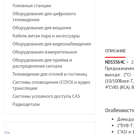
Головные станции
Оборудование для цифрового
телевидения
Оборудование для вещания
Кабель витая пара и аксессуары
Оборудование для видеонаблюдения
ОПИСАНИЕ
Оборудование измерительное
Оборудование для приёма и
NDS3564C -
2-
распределения сигнала
Предназначен
выходе. 2*CI
Телевидение для отелей и гостиниц
(10/100Base-T,
Системы оповещения (СОУЭ) и аудио
4*CVBS (RCA). 
трансляции
Системы условного доступа CAS
Радиодетали
Особенности
Демодул
2*DVB-T
1*ASI и 