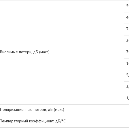
5
4
3
3
Вносимые потери, дБ (макс)
2
1
5
3
1
Поляризационные потери, дБ (макс)
Температурный коэффициент, дБ/°С