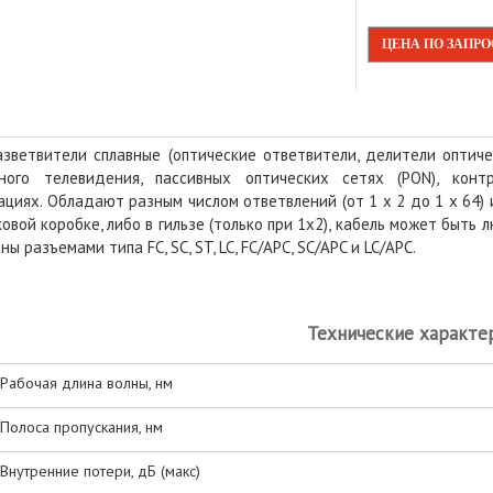
ЦЕНА ПО ЗАПР
азветвители сплавные (оптические ответвители, делители оптич
ного телевидения, пассивных оптических сетях (PON), конт
циях. Обладают разным числом ответвлений (от 1 х 2 до 1 х 64)
овой коробке, либо в гильзе (только при 1х2), кабель может быть л
ы разъемами типа FC, SC, ST, LC, FC/APC, SC/APC и LC/APC.
Технические характе
Рабочая длина волны, нм
Полоса пропускания, нм
Внутренние потери, дБ (макс)