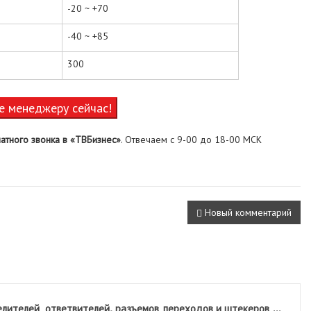
-20 ~ +70
-40 ~ +85
300
е менеджеру сейчас!
атного звонка в «ТВБизнес»
. Отвечаем с 9-00 до 18-00 МСК
Новый комментарий
,
...
лителей,
ответвителей
разъемов, переходов и штекеров