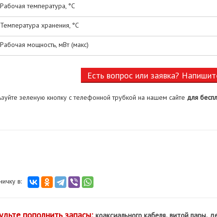
Рабочая температура, °С
Температура хранения, °С
Рабочая мощность, мВт (макс)
Есть вопрос или заявка? Напишит
ьзуйте зеленую кнопку с телефонной трубкой на нашем сайте
для беспл
аничку в:
удьте пополнить запасы:
,
,
коаксиального кабеля
витой пары
де