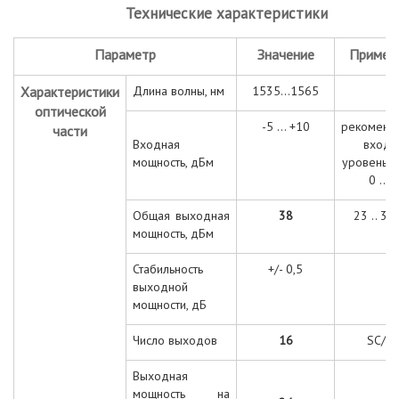
Технические характеристики
Параметр
Значение
Примеч
Характеристики
Длина волны, нм
1535...1565
оптической
-5 ... +10
рекоменд
части
Входная
входн
мощность, дБм
уровень с
0 ... 
Общая выходная
38
23 .. 38
мощность, дБм
Стабильность
+/- 0,5
выходной
мощности, дБ
Число выходов
16
SC/A
Выходная
мощность на