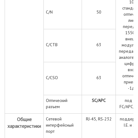
10к
стандар
C/N
5
0
оптиче
линия
переда
1550н
внешн
C/CTB
63
модуляц
передача
аналоге и
цифре,
вход
оптичес
C/CSO
63
приемн
-1дБ
Оптический
SC/APC
под за
разъем
FC/APC, L
Общие
Сетевой
RJ-45, RS-232
поддерж
интерфейсный
I.E. и 
характеристики
порт