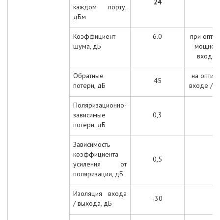
24
каждом порту,
дБм
Коэффициент
6.0
при опти
шума, дБ
мощност
входе 
Обратные
на оптич
45
потери, дБ
входе / 
Поляризационно-
зависимые
0,3
потери, дБ
Зависимость
коэффициента
0,5
усиления от
поляризации, дБ
Изоляция входа
-30
/ выхода, дБ