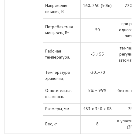
Напряжение
160..250 (50Гц)
220V
питания, В
при ра
Потребляемая
50
одного 
мощность, Вт
питан
темпера
Рабочая
-5..+55
регулир
температура,
автомати
Температура
-30..+70
хранения,
Относительная
5% ~ 95%
б
ез
конде
влажность
Размеры, мм
483 x 340 x 88
2RU
в упаковк
Вес, кг
8
(2
RU