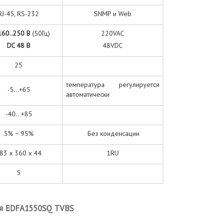
RJ-45, RS-232
SNMP и Web
160..250 В
(50Гц)
220VAC
DC 48
В
48VDC
25
температура регулируется
-5...+65
автоматически
-40...+85
5% ~ 95%
Без конденсации
83 x 360 x 44
1RU
5
ля EDFA1550SQ TVBS