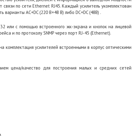
т связи по сети Ethernet RJ45. Каждый усилитель укомплектован
ь варианты AC+DC (220 В+48 В) либо DC+DC (48В) .
32 или с помощью встроенного жк-экрана и кнопок на лицевой
йса и по протоколу SNMP через порт RJ-45 (Ethernet).
на комплектация усилителей встроенными в корпус оптическими
ием цена/качество для построения малых и средних сетей
.