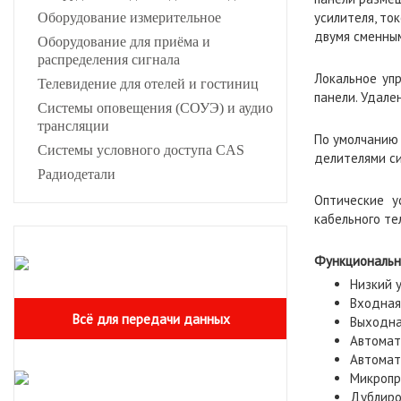
усилителя, то
Оборудование измерительное
двумя сменным
Оборудование для приёма и
распределения сигнала
Локальное уп
Телевидение для отелей и гостиниц
панели. Удале
Системы оповещения (СОУЭ) и аудио
трансляции
По умолчанию 
Системы условного доступа CAS
делителями си
Радиодетали
Оптические у
кабельного те
Функциональн
Низкий у
Входная 
Всё для передачи данных
Выходна
Автомат
Автомат
Микропр
Дублиро