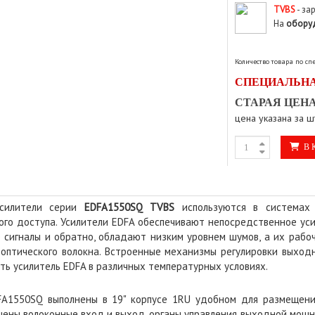
TVBS
- за
На
обору
Количество товара по с
СПЕЦИАЛЬНА
СТАРАЯ ЦЕНА
цена указана за ш
В 
усилители серии
EDFA1550
SQ
TVBS
используются в системах 
го доступа. Усилители EDFA обеспечивают непосредственное уси
 сигналы и обратно, обладают низким уровнем шумов, а их рабо
 оптического волокна. Встроенные механизмы регулировки выхо
ть усилитель EDFA в различных температурных условиях.
FA1550SQ выполнены в 19" корпусе 1RU удобном для размещени
щены волоконные вход и выход, органы управления выходной мощн