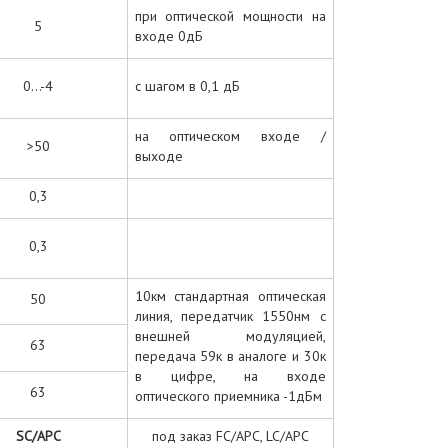
при оптической мощности на
5
входе 0дБ
0...-4
с шагом в 0,1 дБ
на оптическом входе /
>50
выходе
0,3
0,3
10км стандартная оптическая
50
линия, передатчик 1550нм с
внешней модуляцией,
63
передача 59к в аналоге и 30к
в цифре, на входе
63
оптического приемника -1дБм
SC/APC
под заказ FC/APC, LC/APC