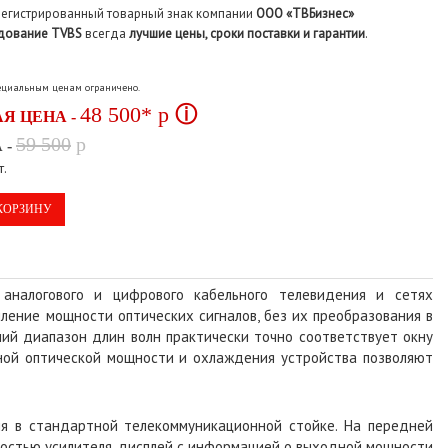
регистрированный товарный знак компании
ООО «ТВБизнес»
дование TVBS
всегда
лучшие цены, сроки поставки и гарантии
.
пециальным ценам ограничено.
48 500*
p
ⓘ
Я ЦЕНА -
59 500
p
 -
т.
КОРЗИНУ
аналогового и цифрового кабельного телевидения и сетях
ление мощности оптических сигналов, без их преобразования в
чий диапазон длин волн практически точно соответствует окну
дной оптической мощности и охлаждения устройства позволяют
я в стандартной телекоммуникационной стойке. На передней
остью усилителя, дисплей с информацией о выходной мощности