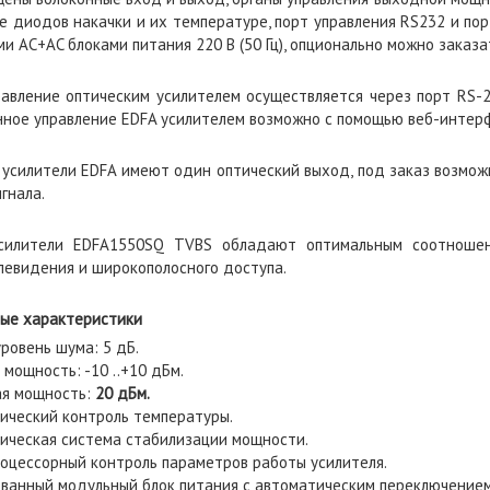
ке диодов накачки и их температуре, порт управления RS232 и пор
и AC+AC блоками питания 220 В (50 Гц), опционально можно заказат
равление оптическим усилителем осуществляется через порт RS-2
нное управление EDFA усилителем возможно с помощью веб-интерфе
усилители EDFA имеют один оптический выход, под заказ возмож
гнала.
силители EDFA1550SQ TVBS обладают оптимальным соотношен
левидения и широкополосного доступа.
ые характеристики
ровень шума: 5 дБ.
мощность: -10 ..+10 дБм.
я мощность:
20 дБм.
ический контроль температуры.
ическая система стабилизации мощности.
оцессорный контроль параметров работы усилителя.
ванный модульный блок питания с автоматическим переключением