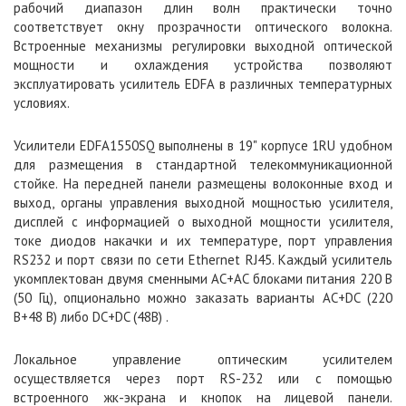
рабочий диапазон длин волн практически точно
соответствует окну прозрачности оптического волокна.
Встроенные механизмы регулировки выходной оптической
мощности и охлаждения устройства позволяют
эксплуатировать усилитель EDFA в различных температурных
условиях.
Усилители EDFA1550SQ выполнены в 19" корпусе 1RU удобном
для размещения в стандартной телекоммуникационной
стойке. На передней панели размещены волоконные вход и
выход, органы управления выходной мощностью усилителя,
дисплей с информацией о выходной мощности усилителя,
токе диодов накачки и их температуре, порт управления
RS232 и порт связи по сети Ethernet RJ45. Каждый усилитель
укомплектован двумя сменными AC+AC блоками питания 220 В
(50 Гц), опционально можно заказать варианты AC+DC (220
В+48 В) либо DC+DC (48В) .
Локальное управление оптическим усилителем
осуществляется через порт RS-232 или с помощью
встроенного жк-экрана и кнопок на лицевой панели.