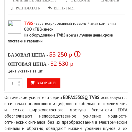
НАПИШИТЕ МЕНЕДЖЕРУ
СРАВНИТЬ
ОТЛОЖИТЬ
РАСПЕЧАТАТЬ
ВЕРНУТЬСЯ
TVBS
- зарегистрированный товарный знак компании
ООО «ТВБизнес»
На
оборудование TVBS
всегда
лучшие цены, сроки
поставки и гарантии
.
55 250
p
ⓘ
БАЗОВАЯ ЦЕНА -
52 530
p
ОПТОВАЯ ЦЕНА -
цена указана за шт.
В КОРЗИНУ
Оптические усилители серии
EDFA1550
SQ
TVBS
используются
в системах аналогового и цифрового кабельного телевидения
и сетях широкополосного доступа. Усилители EDFA
обеспечивают непосредственное усиление мощности
оптических сигналов, без их преобразования в электрические
сигналы и обратно, обладают низким уровнем шумов, а их