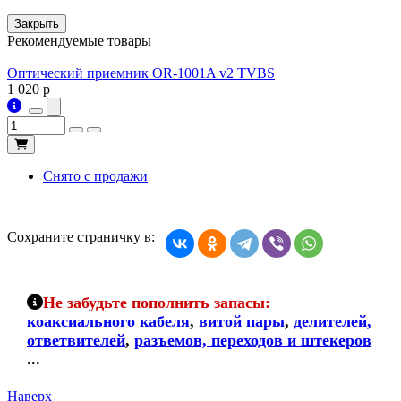
Закрыть
Рекомендуемые товары
Оптический приемник OR-1001A v2 TVBS
1 020
p
8
Снято с продажи
Сохраните страничку в:
Не забудьте пополнить запасы:
коаксиального кабеля
,
витой пары
,
делителей,
ответвителей
,
разъемов, переходов и штекеров
...
Наверх