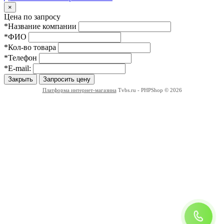
Close
×
Цена по запросу
*Название компании
*ФИО
*Кол-во товара
*Телефон
*E-mail:
Закрыть
Запросить цену
Платформа интернет-магазина
Tvbs.ru - PHPShop © 2026