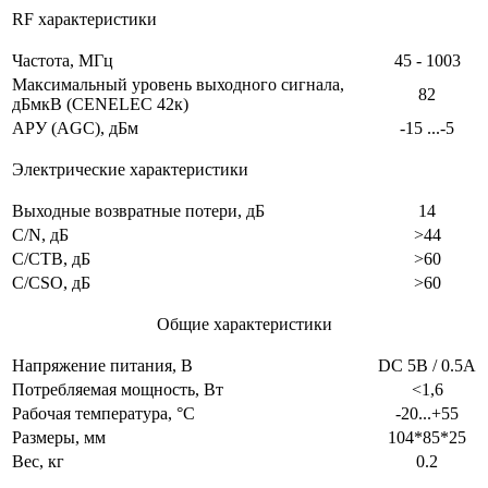
RF характеристики
Частота, МГц
45 - 1003
Максимальный уровень выходного сигнала,
82
дБмкВ (CENELEC 42к)
АРУ (AGC), дБм
-15 ...-5
Электрические характеристики
Выходные возвратные потери
, дБ
14
C/N, дБ
>44
С/СТВ, дБ
>60
C/CSO, дБ
>60
Общие характеристики
Напряжение питания, В
DC 5В / 0.5А
Потребляемая мощность, Вт
<1,6
Рабочая температура, °С
-20...+55
Размеры, мм
104*85*25
Вес, кг
0.2