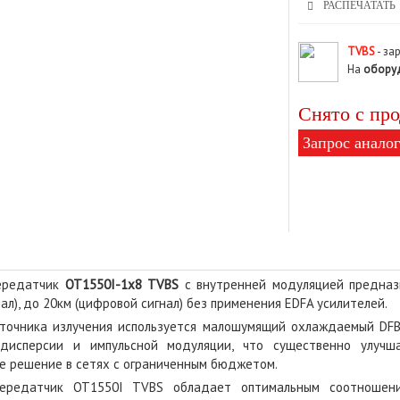
РАСПЕЧАТАТЬ
TVBS
- за
На
обору
Снято с про
Запрос аналог
передатчик
OT1550I-1x8 TVBS
с внутренней модуляцией предназн
ал), до 20км (цифровой сигнал) без применения EDFA усилителей.
сточника излучения используется малошумящий охлаждаемый DFB
 дисперсии и импульсной модуляции, что существенно улуч
е решение в сетях с ограниченным бюджетом.
передатчик OT1550I TVBS обладает оптимальным соотношени