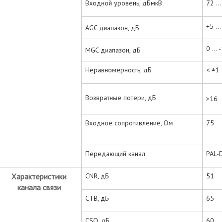
Входной уровень, дБмкВ
72 ..
+5 ...
AGC диапазон, дБ
0 ... 
MGC диапазон, дБ
Неравномерность, дБ
< ±1
Возвратные потери, дБ
>16
Входное сопротивление, Ом
75
Передающий канал
PAL-
Характеристики
CNR, дБ
51
канала связи
CTB, дБ
65
CSO, дБ
60