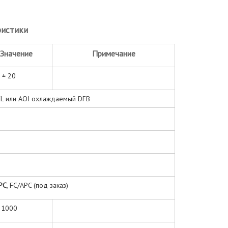
ристики
Значение
Примечание
 ± 20
L или AOI охлаждаемый DFB
PC
, FC/APC (под заказ)
. 1000