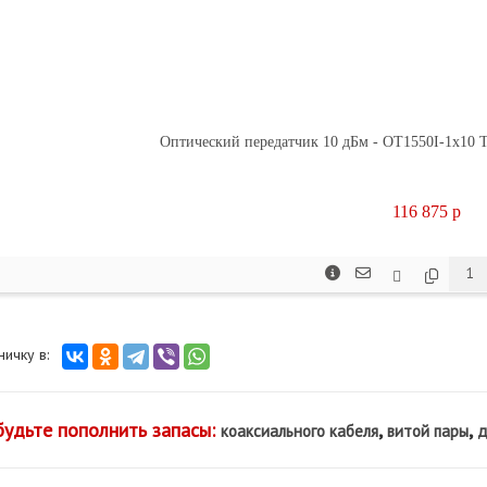
Оптический передатчик 10 дБм - OT1550I-1x10 
116 875
p
аничку в:
будьте пополнить запасы:
,
,
коаксиального кабеля
витой пары
д