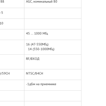
. 88
AGC, номинальный 80
 -5
-10
45 ... 1000 МГц
16 (47-550МГц)
14 (550-1000МГц)
RF/ВХОД
D/59CH
NTSC/84CH
-1дБм на приемнике