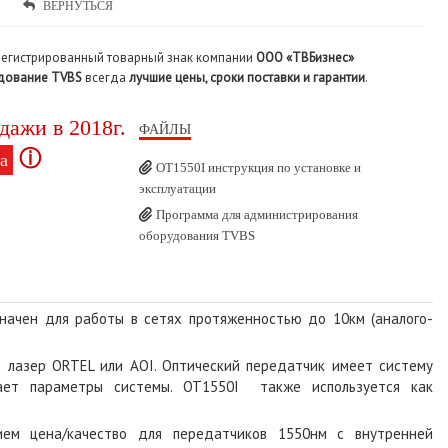
ВЕРНУТЬСЯ
регистрированный товарный знак компании
ООО «ТВБизнес»
дование TVBS
всегда
лучшие цены, сроки поставки и гарантии
.
дажи в 2018г.
ФАЙЛЫ
ⓘ
а
OT1550I инструкция по установке и
эксплуатации
Программа для администрирования
оборудования TVBS
ачен для работы в сетях протяженностью до 10км (аналого-
 лазер ORTEL или AOI. Оптический передатчик имеет систему
шает параметры системы. OT1550I также используется как
ем цена/качество для передатчиков 1550нм с внутренней