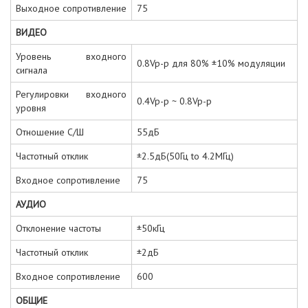
Выходное сопротивление
75
ВИДЕО
Уровень входного
0.8Vp-p для 80% ±10% модуляции
сигнала
Регулировки входного
0.4Vp-p ~ 0.8Vp-p
уровня
Отношение С/Ш
55дБ
Частотный отклик
±2.5дБ(50Гц to 4.2МГц)
Входное сопротивление
75
АУДИО
Отклонение частоты
±50кГц
Частотный отклик
±2дБ
Входное сопротивление
600
ОБЩИЕ