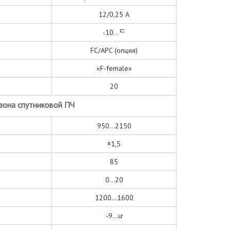
12/0,25 А
-10...ᄃ
FC/АPC (опция)
«F-female»
20
зона спутниковой ПЧ
950...2150
±1,5
85
0...20
1200...1600
-9...ư