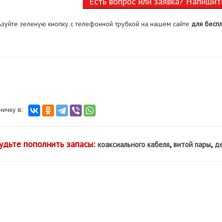
Есть вопрос или заявка? Напишит
ьзуйте зеленую кнопку с телефонной трубкой на нашем сайте
для беспл
аничку в:
удьте пополнить запасы:
,
,
коаксиального кабеля
витой пары
де