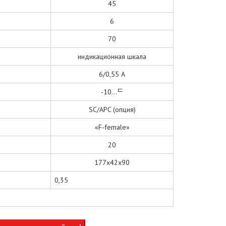
45
6
70
индикационная шкала
6/0,55 А
-10...ᄃ
SC/АPC (опция)
«F-female»
20
177х42х90
0,35