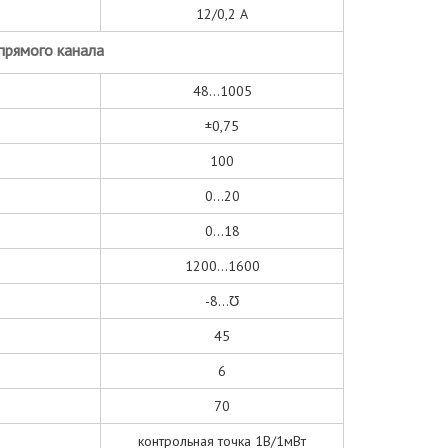
12/0,2 А
прямого канала
48...1005
±0,75
100
0...20
0...18
1200...1600
-8...Ʊ
45
6
70
контрольная точка 1В/1мВт