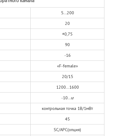
братного канала
5...200
20
±0,75
90
-16
«F-female»
20/15
1200...1600
-10...ư
контрольная точка 1В/1мВт
45
SC/APC(опция)