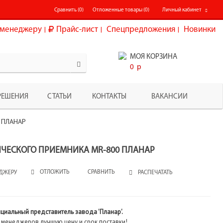
Сравнить (
0
)
Отложенные товары (
0
)
Личный кабинет
менеджеру
Прайс-лист
Спецпредложения
Новинки
МОЯ КОРЗИНА
0
p
РЕШЕНИЯ
СТАТЬИ
КОНТАКТЫ
ВАКАНСИИ
0 ПЛАНАР
ЧЕСКОГО ПРИЕМНИКА MR-800 ПЛАНАР
СРАВНИТЬ
ОТЛОЖИТЬ
ДЖЕРУ
РАСПЕЧАТАТЬ
ициальный представитель завода 'Планар'.
 менеджеров лучшую цену и срок поставки!