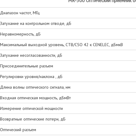
MR-500 Оптический приемник о
Диапазон частот, МГц
Затухание на контрольном отводе, дБ
Неравномерность, дБ
Максимальный выходной уровень, CTB/CSO 42 к CENELEC, дБмкВ
Затухание несогласованности, дБ
Присоединительные разъем
Регулировки уровня/наклона , дБ
Длина волны оптического сигнала, нм
Входная оптическая мощность, дБмВт
Измерение оптической мощности
Возвратные оптические потери, дБ
Оптический разъем