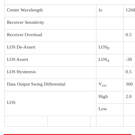
Centre Wavelength
λc
126
Receiver Sensitivity
Receiver Overload
0.5
LOS De-Assert
LOS
D
LOS Assert
LOS
-30
A
LOS Hysteresis
0.5
Data Output Swing Differential
V
300
out
High
2.0
LOS
Low