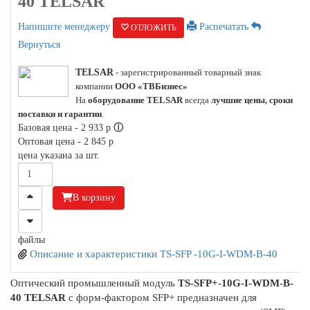
40 TELSAR
Напишите менеджеру
Распечатать
ОТЛОЖИТЬ
Вернуться
TELSAR
- зарегистрированный товарный знак
компании
ООО «ТВБизнес»
На
оборудование TELSAR
всегда
лучшие цены, сроки
поставки и гарантии
.
Базовая цена -
2 933
p
ⓘ
Оптовая цена -
2 845
p
цена указана за шт.
В корзину
файлы
Описание и характеристики TS-SFP -10G-I-WDM-B-40
Оптический промышленный модуль
TS-SFP+-10G-I-WDM-B-
40 TELSAR
с форм-фактором SFP+ предназначен для