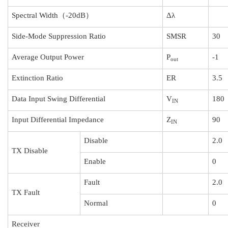
Spectral Width（-20dB）
Δλ
Side-Mode Suppression Ratio
SMSR
30
Average Output Power
P
-1
out
Extinction Ratio
ER
3.5
Data Input Swing Differential
V
180
IN
Input Differential Impedance
Z
90
IN
Disable
2.0
TX Disable
Enable
0
Fault
2.0
TX Fault
Normal
0
Receiver