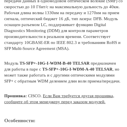
передачи данных в одномодовом оптическом волокне (SMF) со
скоростью до 10 Гбит/с на максимальную дальность до 40км.
Рабочая длина волны 1330нм на передачу и 1270нм на прием
сигнала, оптический бюджет 16 дБ, тип лазера: DFB. Модуль
оснащен разъемом LC, поддерживает функцию Digital
Diagnostics Monitoring (DDM) для контроля параметров
производительности в реальном времени. Соответствует
стандарту 10GBASE-ER по IEEE 802.3 и требованиям RoHS и
SFP Multi-Source Agreement (MSA).
Модуль
TS-SFP+-10G-I-WDM-B-40 TELSAR
предназначен
для работы в паре с
TS-SFP+-10G-I-WDM-
A
-40 TELSAR
, но
может также работать и с другими оптическими модулями
SFP+ с обратным WDM делением длин волн приема/передачи.
Прошивка:
CISCO.
Если Вам требуется другая прошивка,
сообщите об этом менеджеру перед заказом модулей.
Особенности: