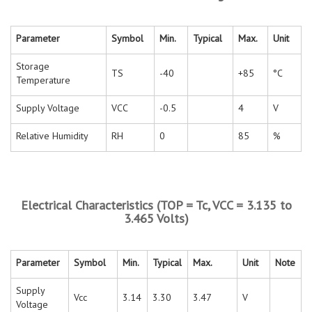
Parameter
Symbol
Min.
Typical
Max.
Unit
Storage
TS
-40
+85
°C
Temperature
Supply Voltage
VCC
-0.5
4
V
Relative Humidity
RH
0
85
%
Electrical Characteristics (TOP = Tc, VCC = 3.135 to
3.465 Volts)
Parameter
Symbol
Min.
Typical
Max.
Unit
Note
Supply
Vcc
3.14
3.30
3.47
V
Voltage