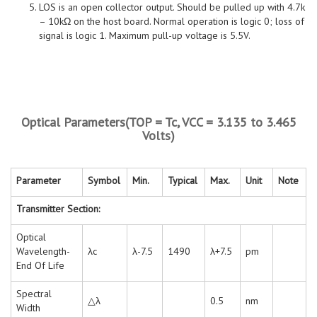
LOS is an open collector output. Should be pulled up with 4.7k
– 10kΩ on the host board. Normal operation is logic 0; loss of
signal is logic 1. Maximum pull-up voltage is 5.5V.
Optical Parameters(TOP = Tc, VCC = 3.135 to 3.465
Volts)
Parameter
Symbol
Min.
Typical
Max.
Unit
Note
Transmitter Section:
Optical
Wavelength-
λc
λ-7.5
1490
λ+7.5
pm
End Of Life
Spectral
△λ
0.5
nm
Width