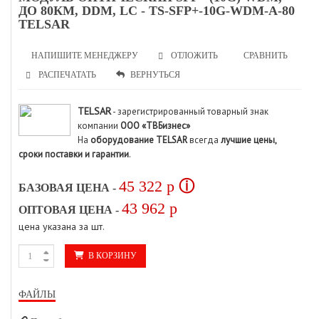
ДО 80КМ, DDM, LC - TS-SFP+-10G-WDM-A-80
TELSAR
НАПИШИТЕ МЕНЕДЖЕРУ
СРАВНИТЬ
ОТЛОЖИТЬ
РАСПЕЧАТАТЬ
ВЕРНУТЬСЯ
TELSAR
- зарегистрированный товарный знак
компании
ООО «ТВБизнес»
На
оборудование TELSAR
всегда
лучшие цены,
сроки поставки и гарантии
.
45 322
p
ⓘ
БАЗОВАЯ ЦЕНА -
43 962
p
ОПТОВАЯ ЦЕНА -
цена указана за шт.
В КОРЗИНУ
ФАЙЛЫ