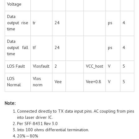
Voltage
Data
output rise
tr
24
ps
4
time
Data
output fall
tf
24
ps
4
time
LOS Fault
Vlosfault
2
VCC_host
V
5
LOS
Vlos
Vee
Vee+0.8
V
5
Normal
norm
Note:
Connected directly to TX data input pins. AC coupling from pins
into laser driver IC.
Per SFF-8431 Rev 3.0
Into 100 ohms differential termination.
20%～80%