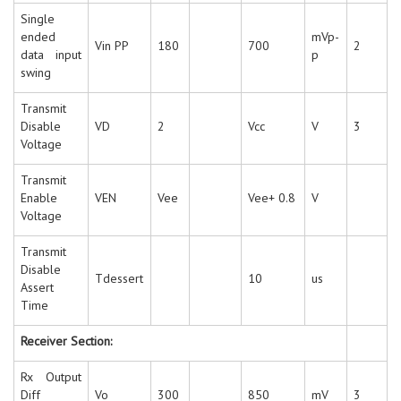
Single
ended
mVp-
Vin PP
180
700
2
data input
p
swing
Transmit
Disable
VD
2
Vcc
V
3
Voltage
Transmit
Enable
VEN
Vee
Vee+ 0.8
V
Voltage
Transmit
Disable
Tdessert
10
us
Assert
Time
Receiver Section:
Rx Output
Diff
Vo
300
850
mV
3