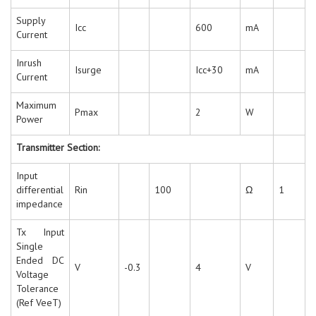
Supply
Icc
600
mA
Current
Inrush
Isurge
Icc+30
mA
Current
Maximum
Pmax
2
W
Power
Transmitter Section:
Input
differential
Rin
100
Ω
1
impedance
Tx Input
Single
Ended DC
V
-0.3
4
V
Voltage
Tolerance
(Ref VeeT)