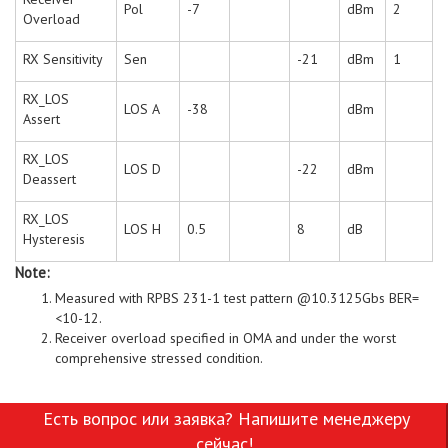
Pol
-7
dBm
2
Overload
RX Sensitivity
Sen
-21
dBm
1
RX_LOS
LOS A
-38
dBm
Assert
RX_LOS
LOS D
-22
dBm
Deassert
RX_LOS
LOS H
0.5
8
dB
Hysteresis
Note:
Measured with RPBS 231-1 test pattern @10.3125Gbs BER=
<10-12.
Receiver overload specified in OMA and under the worst
comprehensive stressed condition.
Есть вопрос или заявка? Напишите менеджеру
сейчас!