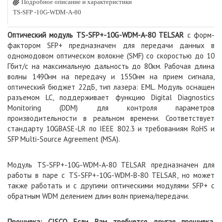
Подробное описание и характеристики
TS-SFP -10G-WDM-A-80
Оптический модуль TS-SFP+-10G-WDM-A-80 TELSAR
с форм-
фактором SFP+ предназначен для передачи данных в
одномодовом оптическом волокне (SMF) со скоростью до 10
Гбит/с на максимальную дальность до 80км. Рабочая длина
волны 1490нм на передачу и 1550нм на прием сигнала,
оптический бюджет 22дБ, тип лазера: EML. Модуль оснащен
разъемом LC, поддерживает функцию Digital Diagnostics
Monitoring (DDM) для контроля параметров
производительности в реальном времени. Соответствует
стандарту 10GBASE-LR по IEEE 802.3 и требованиям RoHS и
SFP Multi-Source Agreement (MSA).
Модуль TS-SFP+-10G-WDM-A-80 TELSAR предназначен для
работы в паре с TS-SFP+-10G-WDM-B-80 TELSAR, но может
также работать и с другими оптическими модулями SFP+ с
обратным WDM делением длин волн приема/передачи.
Прошивка: CISCO Если Вам требуется другая прошивка,