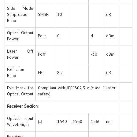
Side Mode
Suppression
SMSR
30
dB
Ratio
Optical Output
Pout
0
4
dBm
Power
Laser Off
Poff
-30
dBm
Power
Extinction
ER
8.2
dB
Ratio
Eye Mask for
Compliant with IEEE802.3 z (class 1 laser
Optical Output
safety)
Receiver Section:
Optical Input
口
1540
1550
1560
nm
Wavelength
Receiver