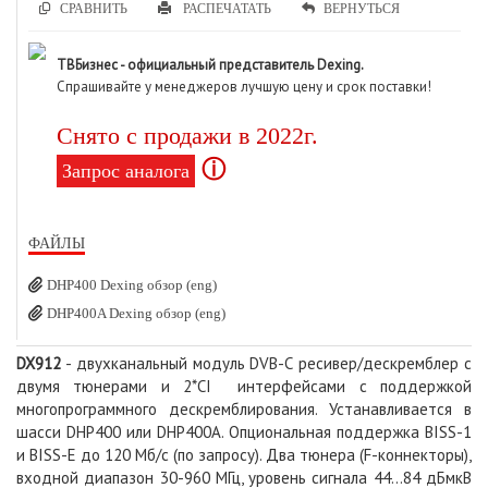
СРАВНИТЬ
РАСПЕЧАТАТЬ
ВЕРНУТЬСЯ
ТВБизнес - официальный представитель Dexing.
Спрашивайте у менеджеров лучшую цену и срок поставки!
Снято с продажи в 2022г.
ⓘ
Запрос аналога
ФАЙЛЫ
DHP400 Dexing обзор (eng)
DHP400A Dexing обзор (eng)
DX912
- двухканальный модуль DVB-С ресивер/дескремблер с
двумя тюнерами и 2*CI интерфейсами с поддержкой
многопрограммного дескремблирования. Устанавливается в
шасси DHP400 или DHP400A. Опциональная поддержка BISS-1
и BISS-E до 120 Мб/с (по запросу). Два тюнера (F-коннекторы),
входной диапазон 30-960 МГц, уровень сигнала 44...84 дБмкВ