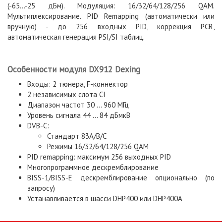
(-65...-25 дБм). Модуляция: 16/32/64/128/256 QAM.
Мультиплексирование. PID Remapping (автоматически или
вручную) - до 256 входных PID, коррекция PCR,
автоматическая генерация PSI/SI таблиц.
Особенности модуля DX912 Dexing
Входы: 2 тюнера, F-коннектор
2 независимых слота CI
Диапазон частот 30 ... 960 МГц
Уровень сигнала 44 ... 84 дБмкВ
DVB-C:
Стандарт 83A/B/C
Режимы 16/32/64/128/256 QAM
PID remapping: максимум 256 выходных PID
Многопрограммное дескремблирование
BISS-1/BISS-E дескремблирование опционально (по
запросу)
Устанавливается в шасси DHP400 или DHP400A