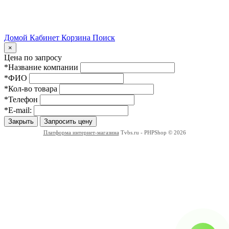
Домой
Кабинет
Корзина
Поиск
Close
×
Цена по запросу
*Название компании
*ФИО
*Кол-во товара
*Телефон
*E-mail:
Закрыть
Запросить цену
Платформа интернет-магазина
Tvbs.ru - PHPShop © 2026