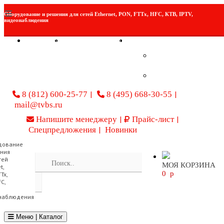
Оборудование и решения для сетей Ethernet, PON, FTTx, HFC, КТВ, IPTV,
видеонаблюдения
Сравнить (
0
)
Отложенные товары (
0
)
Личный кабинет
Войти в кабинет
Регистрация
8 (812) 600-25-77
8 (495) 668-30-55
mail@tvbs.ru
Напишите менеджеру
Прайс-лист
Спецпредложения
Новинки
МОЯ КОРЗИНА
0
p
Toggle navigation
Меню | Каталог