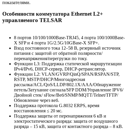
показателями.
Особенности коммутатора Ethernet L2+
управляемого TELSAR
8 портов 10/100/1000Base-TRJ45, 4 порта 100/1000Base-
X SFP и 4 порта 1G/2.5G/10GBase-X SFP+.
Вход постоянного тока 12–58 В, резервный источник
питания с защитой от обратной полярности/
перенапряжения/перегрузки по току.
Функции L3: Поддержка статической маршрутизации
IPv4/IPv6, DHCP-сервер, DHCP-ретранслятор.
Функции L2: VLAN/GVRP/QinQ/SPAN/RSPAN/STP,
RSTP, MSTP/DHCP/Многоадресная
рассылка/ACL/QoS/LLDP/802.1X/AAA/Обнаружение
петель/Затухание сигнала/SFP DDM/Управление IPV6/
Двойной стек/ sFlow/Веб/SNMP/MQTT/Telnet/TFTP/
Обновление через веб.
Поддержка протокола G.8032 ERPS, время
восстановления ≤ 20 мс.
Поддержка защиты от перенапряжения 6 кВ и
электростатического разряда: защита от воздушного
разряда – 15 кВ, защита от контактного разряда – 8 кВ.