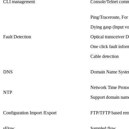
CLI management
Console/Telnet com
Ping/Traceroute, For
Dying gasp (Input vo
Fault Detection
Optical transceiver
One click fault infor
Cable detection
DNS
Domain Name Syst
Network Time Protoc
NTP
Support domain name
Configuration Import /Export
FTP/TFTP based remo
sFlow
Sampled flow