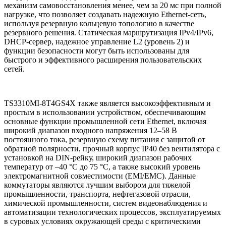
механизм самовосстановления менее, чем за 20 мс при полной
нагрузке, что позволяет создавать надежную Ethernet-сеть,
используя резервную кольцевую топологию в качестве
резервного решения. Статическая маршрутизация IPv4/IPv6,
DHCP-сервер, надежное управление L2 (уровень 2) и
функции безопасности могут быть использованы для
быстрого и эффективного расширения пользовательских
сетей.
TS3310MI-8T4GS4X также является высокоэффективным и
простым в использовании устройством, обеспечивающим
основные функции промышленной сети Ethernet, включая
широкий диапазон входного напряжения 12–58 В
постоянного тока, резервную схему питания с защитой от
обратной полярности, прочный корпус IP40 без вентилятора с
установкой на DIN-рейку, широкий диапазон рабочих
температур от –40 °C до 75 °C, а также высокий уровень
электромагнитной совместимости (EMI/EMC). Данные
коммутаторы являются лучшим выбором для тяжелой
промышленности, транспорта, нефтегазовой отрасли,
химической промышленности, систем видеонаблюдения и
автоматизации технологических процессов, эксплуатируемых
в суровых условиях окружающей среды с критическими