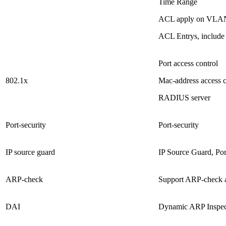
Time Range
ACL apply on VLA
ACL Entrys, include 
Port access control
802.1x
Mac-address access c
RADIUS server
Port-security
Port-security
IP source guard
IP Source Guard, Po
ARP-check
Support ARP-check an
DAI
Dynamic ARP Inspec