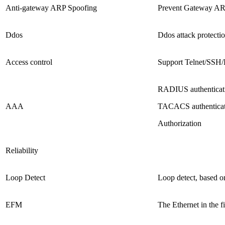
Anti-gateway ARP Spoofing
Prevent Gateway AR
Ddos
Ddos attack protecti
Access control
Support Telnet/SSH
RADIUS authenticati
AAA
TACACS authenticati
Authorization
Reliability
Loop Detect
Loop detect, based 
EFM
The Ethernet in the f