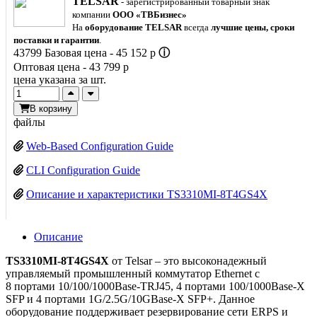
TELSAR
- зарегистрированный товарный знак
компании
ООО «ТВБизнес»
На
оборудование TELSAR
всегда
лучшие цены, сроки
поставки и гарантии
.
43799
Базовая цена -
45 152
p
ⓘ
Оптовая цена -
43 799
p
цена указана за шт.
В корзину
файлы
Web-Based Configuration Guide
CLI Configuration Guide
Описание и характеристики TS3310MI-8T4GS4X
Описание
TS3310MI-8T4GS4X
от Telsar – это высоконадежный
управляемый промышленный коммутатор Ethernet с
8 портами 10/100/1000Base-TRJ45, 4 портами 100/1000Base-X
SFP и 4 портами 1G/2.5G/10GBase-X SFP+. Данное
оборудование поддерживает резервирование сети ERPS и