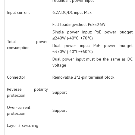
redundant power input
Input current
6.2A DC/DC input Max
Full loadingwithout PoE≤26W
Single power input: PoE power budget
≤240W (-40°C~+70°C)
Total power
Dual power input: PoE power budget
consumption
≤370W (-40°C~+60°C)
Dual power input must be the same as DC
voltage
Connector
Removable 2*2-pin terminal block
Reverse polarity
Support
protection
Over-current
Support
protection
Layer 2 switching