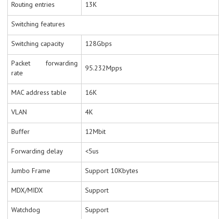
Routing entries
13K
Switching features
Switching capacity
128Gbps
Packet forwarding
95.232Mpps
rate
MAC address table
16K
VLAN
4K
Buffer
12Mbit
Forwarding delay
<5us
Jumbo Frame
Support 10Kbytes
MDX/MIDX
Support
Watchdog
Support