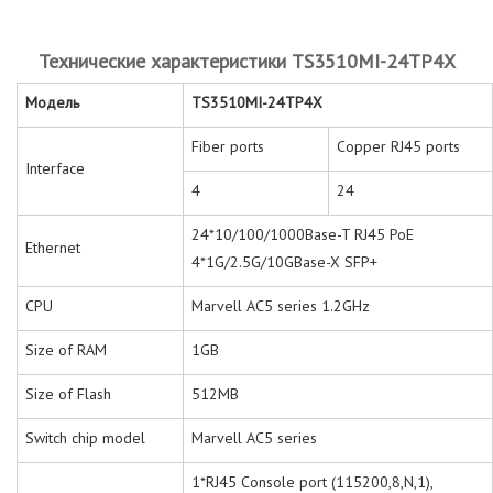
Технические характеристики TS3510MI-24TP4X
Модель
TS3510MI-24TP4X
Fiber ports
Copper RJ45 ports
Interface
4
24
24*10/100/1000Base-T RJ45 PoE
Ethernet
4*1G/2.5G/10GBase-X SFP+
CPU
Marvell AC5 series 1.2GHz
Size of RAM
1GB
Size of Flash
512MB
Switch chip model
Marvell AC5 series
1*RJ45 Console port (115200,8,N,1),