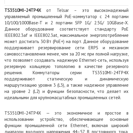
TS3510MI-24TP4X
от Telsar – это высоконадежный
управляемый промышленный PoE-коммутатор с 24 портами
10/100/1000Base-T и 2 портами SFP 1G/ 2.5G/ 10GBase-X.
Данное оборудование соответствует стандарту PoE
IEEE802.3af и IEEE802.3at, максимальное энергопотребление
может достигать 30 Вт (PoE+) на порт. Данное оборудование
поддерживает резервирование сети ERPS и механизм
самовосстановления менее, чем за 20 мс при полной нагрузке,
что позволяет создавать надежную Ethernet-сеть, используя
резервную кольцевую топологию в качестве резервного
решения. Коммутаторы серии TS3510MI-24TP4X
поддерживают статическую и динамическую
маршрутизацию уровня 3 (L3), а также надежное управление
на уровне 2 (L2) и функции безопасности, что делает их
идеальными для крупномасштабных промышленных сетей.
TS3510MI-24TP4X — это экономичное и простое в
использовании устройство, обеспечивающее основные
функции промышленной сети Ethernet, включая широкий
диапазон входного напряжения 44–57 В постоянного тока,