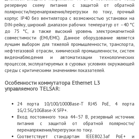
резервную схему питания с защитой от обратной
полярности/перенапряжения/перегрузки по току, прочный
корпус IP40 без вентилятора с возможностью установки на
DIN-рейку, широкий диапазон рабочих температур от –40 °C
до 75 °C, а также высокий уровень электромагнитной
совместимости (EMI/EMC). Данное оборудование является
лучшим выбором для тяжелой промышленности, транспорта,
нефтегазовой отрасли, химической промышленности, систем
видеонаблюдения и автоматизации технологических
процессов, эксплуатируемых в суровых условиях окружающей
среды с критическими значениями показателей.
Особенности коммутатора Ethernet L3
управляемого TELSAR:
24 порта 10/100/1000Base-T RJ45 PoE, 4 порта
1G/2.5G/10GBase-X SFP+.
Вход постоянного тока 44–57 В, резервный источник
питания с защитой от обратной полярности/
перенапряжения/перегрузки по току.
Соответствует стандартам IEEE802.3af PoE+ и