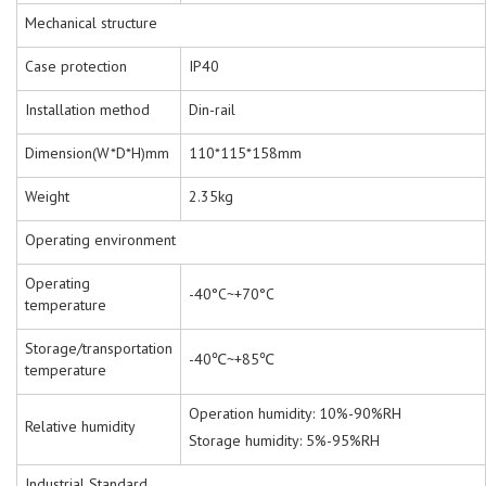
Mechanical structure
Case protection
IP40
Installation method
Din-rail
Dimension(W*D*H)mm
110*115*158mm
Weight
2.35kg
Operating environment
Operating
-40°C~+70°C
temperature
Storage/transportation
-40℃~+85℃
temperature
Operation humidity: 10%-90%RH
Relative humidity
Storage humidity: 5%-95%RH
Industrial Standard