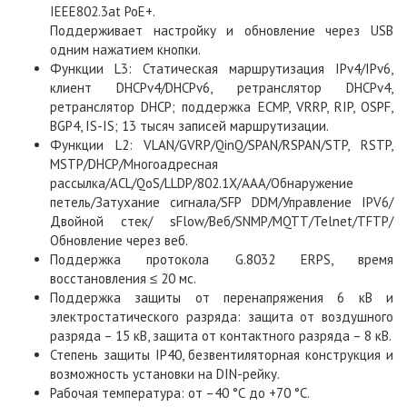
IEEE802.3at PoE+.
Поддерживает настройку и обновление через USB
одним нажатием кнопки.
Функции L3: Статическая маршрутизация IPv4/IPv6,
клиент DHCPv4/DHCPv6, ретранслятор DHCPv4,
ретранслятор DHCP; поддержка ECMP, VRRP, RIP, OSPF,
BGP4, IS-IS; 13 тысяч записей маршрутизации.
Функции L2: VLAN/GVRP/QinQ/SPAN/RSPAN/STP, RSTP,
MSTP/DHCP/Многоадресная
рассылка/ACL/QoS/LLDP/802.1X/AAA/Обнаружение
петель/Затухание сигнала/SFP DDM/Управление IPV6/
Двойной стек/ sFlow/Веб/SNMP/MQTT/Telnet/TFTP/
Обновление через веб.
Поддержка протокола G.8032 ERPS, время
восстановления ≤ 20 мс.
Поддержка защиты от перенапряжения 6 кВ и
электростатического разряда: защита от воздушного
разряда – 15 кВ, защита от контактного разряда – 8 кВ.
Степень защиты IP40, безвентиляторная конструкция и
возможность установки на DIN-рейку.
Рабочая температура: от –40 °С до +70 °С.