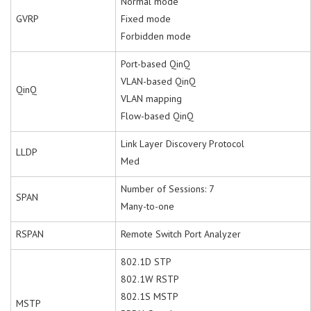
Normal mode
GVRP
Fixed mode
Forbidden mode
Port-based QinQ
VLAN-based QinQ
QinQ
VLAN mapping
Flow-based QinQ
Link Layer Discovery Protocol
LLDP
Med
Number of Sessions: 7
SPAN
Many-to-one
RSPAN
Remote Switch Port Analyzer
802.1D STP
802.1W RSTP
802.1S MSTP
MSTP