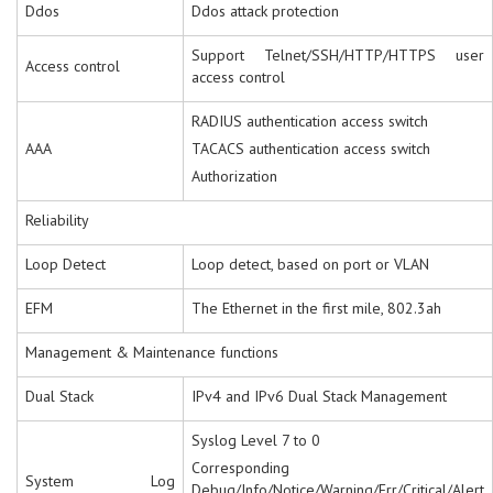
Ddos
Ddos attack protection
Support Telnet/SSH/HTTP/HTTPS user
Access control
access control
RADIUS authentication access switch
AAA
TACACS authentication access switch
Authorization
Reliability
Loop Detect
Loop detect, based on port or VLAN
EFM
The Ethernet in the first mile, 802.3ah
Management & Maintenance functions
Dual Stack
IPv4 and IPv6 Dual Stack Management
Syslog Level 7 to 0
Corresponding
System Log
Debug/Info/Notice/Warning/Err/Critical/Alert