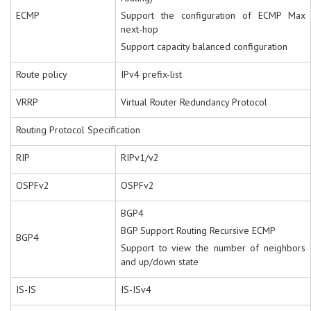
ECMP
Support the configuration of ECMP Max
next-hop
Support capacity balanced configuration
Route policy
IPv4 prefix-list
VRRP
Virtual Router Redundancy Protocol
Routing Protocol Specification
RIP
RIPv1/v2
OSPFv2
OSPFv2
BGP4
BGP Support Routing Recursive ECMP
BGP4
Support to view the number of neighbors
and up/down state
IS-IS
IS-ISv4