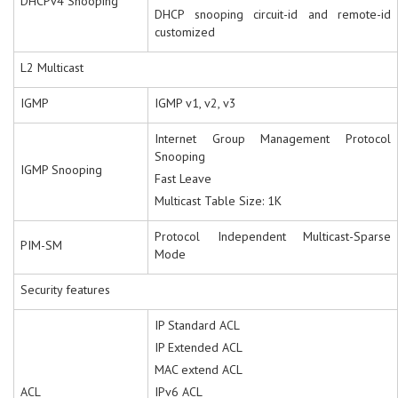
DHCPv4 Snooping
DHCP snooping circuit-id and remote-id
customized
L2 Multicast
IGMP
IGMP v1, v2, v3
Internet Group Management Protocol
Snooping
IGMP Snooping
Fast Leave
Multicast Table Size: 1K
Protocol Independent Multicast-Sparse
PIM-SM
Mode
Security features
IP Standard ACL
IP Extended ACL
MAC extend ACL
ACL
IPv6 ACL