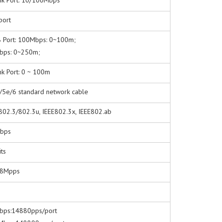
nk Port: 10/100Mbps
port
Port: 100Mbps: 0~100m;
bps: 0~250m;
nk Port: 0 ~ 100m
/5e/6 standard network cable
802.3/802.3u, IEEE802.3x, IEEE802.ab
Gbps
ts
88Mpps
bps:14880pps/port