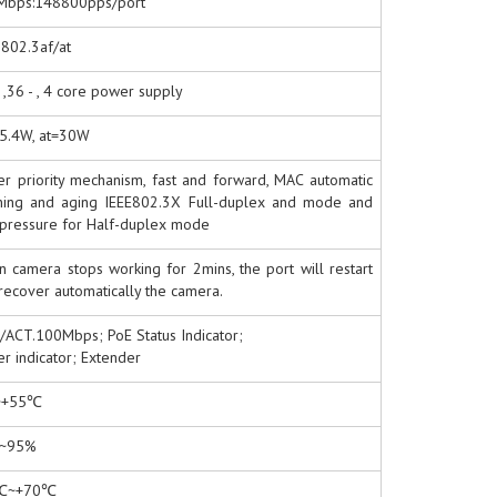
Mbps:148800pps/port
 802.3af/at
 ,36 - , 4 core power supply
5.4W, at=30W
r priority mechanism, fast and forward, MAC automatic
ning and aging IEEE802.3X Full-duplex and mode and
pressure for Half-duplex mode
 camera stops working for 2mins, the port will restart
recover automatically the camera.
/ACT.100Mbps; PoE Status Indicator;
r indicator; Extender
~+55℃
~95%
℃~+70℃