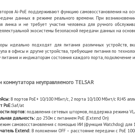
аторов Ai-PoE поддерживают функцию самовосстановления на осно
редачи данных в режиме реального времени. При возникновении
ия линка и не требует участия человека для ручного обслужив
ллектуальной экосистемы безопасной передачи данных на основе
оры идеально подходят для питания различных устройств, вкл
упа в офисы и другие устройства, требующие питания по технолог
 питания и индикаторам состояния каждого порта, подключение и
и коммутатора неуправляемого TELSAR
йсы:
8 портов PoE+ 10/100 Мбит/с, 2 порта 10/100 Мбит/с RJ45 апл
т
PoE:
3af/at
ости портов:
подавления сетевых штормов, поддержка режима VL
льная дальность:
до 250м с питанием PoE (Extend On)
ежим самовосстановления с помощью ИИ (функция Watchdog) для 
ючатель
Extend
:
В положении OFF – расстояние передачи с PoE 100м