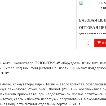
TEL
На
о
БАЗОВАЯ ЦЕН
ОПТОВАЯ ЦЕН
цена указана за ш
В 
й Ai-PoE коммутатор
TS100-8FP2F-W
оборудован 8*10/100M RJ45
 (Extend Off) или 250м (Extend On), порты 1-8 имеют поддержку 
20 Вт.
 Ai-PoE коммутаторы марки Telsar — это устройства, позволяющи
ьзуя технологию Power over Ethernet (PoE). Они обеспечивают п
еханизма приоритета: при недостаточном уровне остаточной м
ритетом, чтобы избежать перегрузки оборудования. Максимальная
льная мощность питания отдельных портов — 30 Вт.