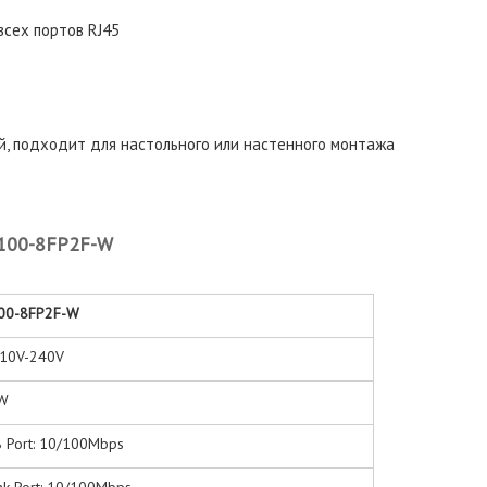
сех портов RJ45
й, подходит для настольного или настенного монтажа
S100-8FP2F-W
00-8FP2F-W
110V-240V
W
 Port: 10/100Mbps