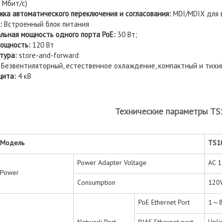
 Мбит/с)
ка автоматического переключения и согласования:
MDI/MDIX для в
:
Встроенный блок питания
льная мощность одного порта
PoE
:
30 Вт;
ощность:
120 Вт
тура:
store-and-forward
Безвентиляторный, естественное охлаждение, компактный и тихи
щита:
4 кВ
Технические параметры T
Модель
TS1
Power Adapter Voltage
AC 
Power
Consumption
120
PoE Ethernet Port
1～8