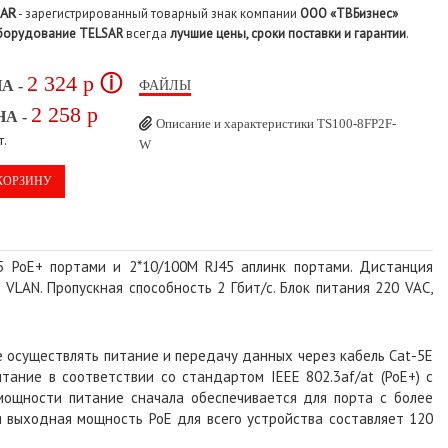
SAR
- зарегистрированный товарный знак компании
ООО «ТВБизнес»
борудование TELSAR
всегда
лучшие цены, сроки поставки и гарантии
.
2 324
p
ⓘ
А -
ФАЙЛЫ
2 258
p
А -
Описание и характеристики TS100-8FP2F-
т.
W
КОРЗИНУ
 PoE+ портами и 2*10/100M RJ45 аплинк портами. Дистанция
VLAN. Пропускная способность 2 Гбит/с. Блок питания 220 VAC,
е осуществлять питание и передачу данных через кабель Cat-5E
итание в соответствии со стандартом IEEE 802.3af/at (PoE+) с
ощности питание сначала обеспечивается для порта с более
 выходная мощность PoE для всего устройства составляет 120