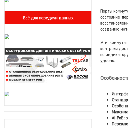
Порты коммут
состояние пе
Всё для передачи данных
восстановлен
созданию инте
Эти коммутат
контроля дост
по индикатору
удобно.
Особенност
Интерфе
Стандар
Особенн
Максима
Ai
-
PoE
:
р
Перекл