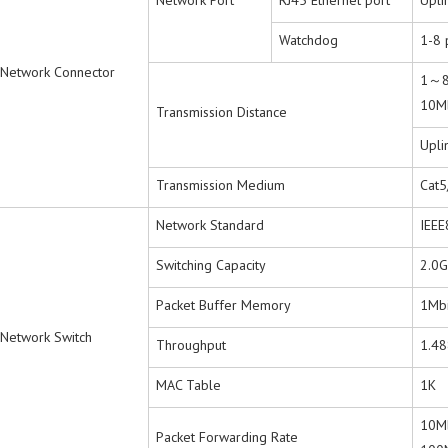
Network Port
RJ45 Ethernet port
Upli
Watchdog
1-8 
Network Connector
1～8 
10M
Transmission Distance
Upli
Transmission Medium
Cat5
Network Standard
IEEE
Switching Capacity
2.0
Packet Buffer Memory
1Mbi
Network Switch
Throughput
1.4
MAC Table
1K
10M
Packet Forwarding Rate