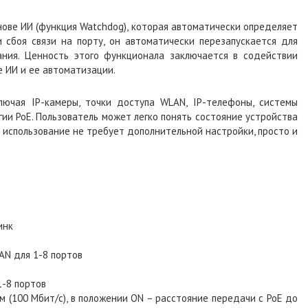
ве ИИ (функция Watchdog), которая автоматически определяет
 сбоя связи на порту, он автоматически перезапускается для
ания. Ценность этого функционала заключается в содействии
 ИИ и ее автоматизации.
ючая IP-камеры, точки доступа WLAN, IP-телефоны, системы
ии PoE. Пользователь может легко понять состояние устройства
 использование не требует дополнительной настройки, просто и
инк
AN для 1-8 портов
1-8 портов
 (100 Мбит/с), в положении ON – расстояние передачи с PoE до