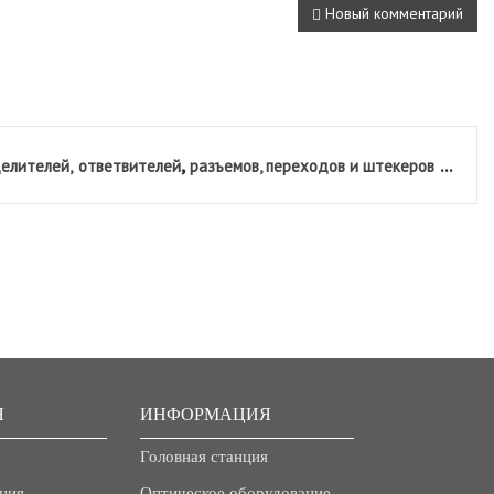
Новый комментарий
,
...
елителей,
ответвителей
разъемов, переходов и штекеров
Я
ИНФОРМАЦИЯ
Головная станция
ния
Оптическое оборудование