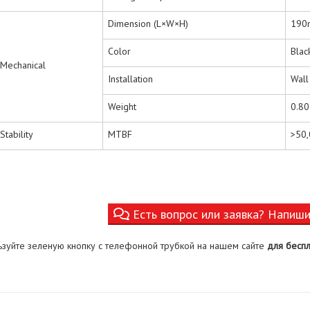
Dimension (L×W×H)
190
Color
Blac
Mechanical
Installation
Wall
Weight
0.80
Stability
MTBF
>50
Есть вопрос или заявка? Напиш
ьзуйте зеленую кнопку с телефонной трубкой на нашем сайте
для беспл