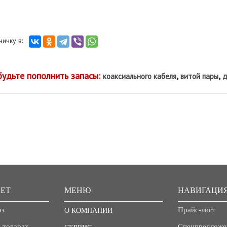
аничку в:
будьте пополнить запасы:
,
,
коаксиального кабеля
витой пары
д
ЕТ
МЕНЮ
НАВИГАЦИ
аз
Прайс-лист
О КОМПАНИИ
 товарах
Спецпредложе