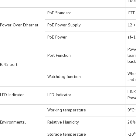
100
PoE Standard
IEEE
Power Over Ethernet
PoE Power Supply
12 +
PoE Power
af=1
Powe
Port Function
lear
back
RJ45 port
When
Watchdog function
and 
LINK
LED Indicator
LED Indicator
Powe
Working temperature
0℃
Environmental
Relative Humidity
20%
Storage temperature
-20