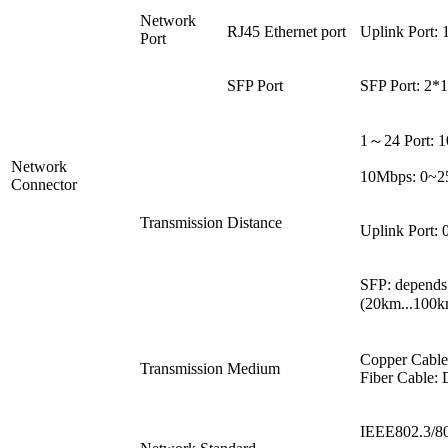
Network
RJ45 Ethernet port
Uplink Port:
Port
SFP Port
SFP Port: 2
1～24 Port: 
Network
10Mbps: 0~2
Connector
Transmission Distance
Uplink Port:
SFP: depends 
(20km...10
Copper Cable:
Transmission Medium
Fiber Cable:
IEEE802.3/8