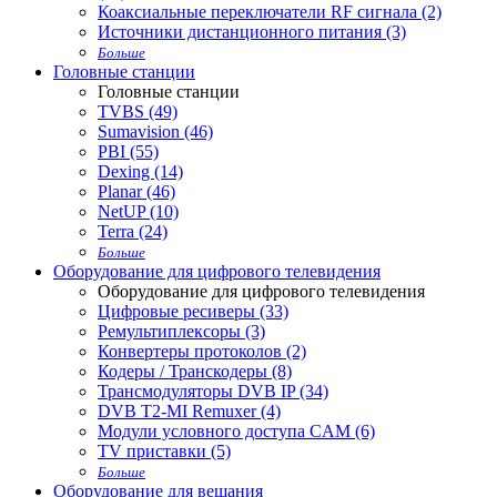
Коаксиальные переключатели RF сигнала (2)
Источники дистанционного питания (3)
Больше
Головные станции
Головные станции
TVBS (49)
Sumavision (46)
PBI (55)
Dexing (14)
Planar (46)
NetUP (10)
Terra (24)
Больше
Оборудование для цифрового телевидения
Оборудование для цифрового телевидения
Цифровые ресиверы (33)
Ремультиплексоры (3)
Конвертеры протоколов (2)
Кодеры / Транскодеры (8)
Трансмодуляторы DVB IP (34)
DVB T2-MI Remuxer (4)
Модули условного доступа CAM (6)
TV приставки (5)
Больше
Оборудование для вещания