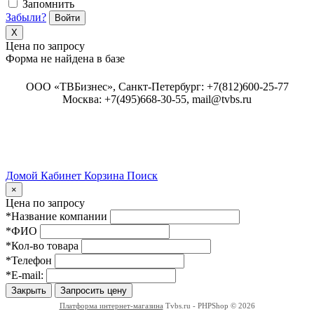
Запомнить
Забыли?
Войти
X
Цена по запросу
Форма не найдена в базе
ООО «ТВБизнес», Санкт-Петербург: +7(812)600-25-77
Москва: +7(495)668-30-55, mail@tvbs.ru
Домой
Кабинет
Корзина
Поиск
Close
×
Цена по запросу
*Название компании
*ФИО
*Кол-во товара
*Телефон
*E-mail:
Закрыть
Запросить цену
Платформа интернет-магазина
Tvbs.ru - PHPShop © 2026