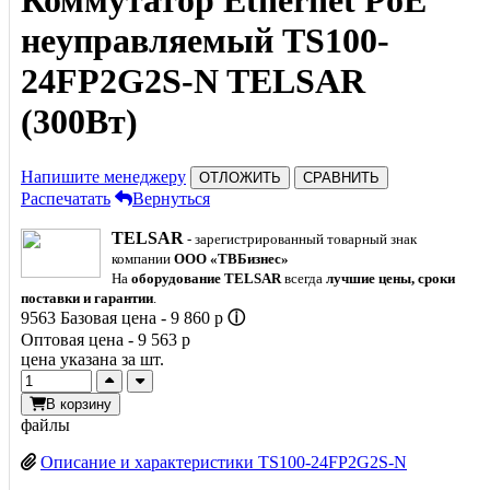
Коммутатор Ethernet PoE
нeуправляемый TS100-
24FP2G2S-N TELSAR
(300Вт)
Напишите менеджеру
ОТЛОЖИТЬ
СРАВНИТЬ
Распечатать
Вернуться
TELSAR
- зарегистрированный товарный знак
компании
ООО «ТВБизнес»
На
оборудование TELSAR
всегда
лучшие цены, сроки
поставки и гарантии
.
9563
Базовая цена -
9 860
p
ⓘ
Оптовая цена -
9 563
p
цена указана за шт.
В корзину
файлы
Описание и характеристики TS100-24FP2G2S-N