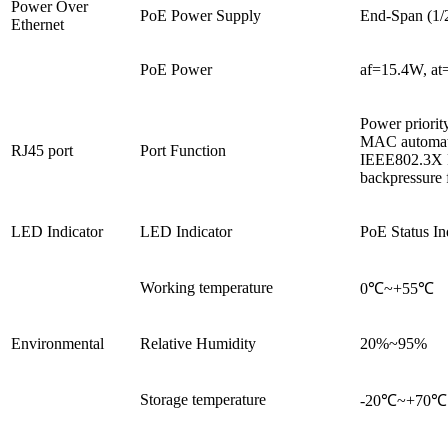
Power Over
PoE Power Supply
End-Span (1/2
Ethernet
PoE Power
af=15.4W, a
Power priorit
MAC automati
RJ45 port
Port Function
IEEE802.3X F
backpressure 
LED Indicator
LED Indicator
PoE Status In
Working temperature
0℃~+55℃
Environmental
Relative Humidity
20%~95%
Storage temperature
-20℃~+70℃