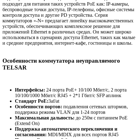
подходит для питания таких устройств PoE как: IP-камеры,
беспроводные точки доступа, IP-телефоны, офисные системы
контроля доступа и другие PD устройства. Серия
коммутаторов «-N» предлагает линейку высококачественных
устройств, обеспечивающих комплексное решение для
приложений Ethernet в различных средах. Он может широко
использоваться в сценариях доступа Ethernet, таких как малые
и средние предприятия, интернет-кафе, гостиницы и школы.
Особенности коммутатора неуправляемого
TELSAR
Интерфейсы:
24 порта PoE+ 10/100 Мбит/с, 2 порта
10/100/1000 Мбит/с RJ45 + 2*1 Гбит/с SFP аплинк
Стандарт
PoE:
3af/at
Особенности портов:
подавления сетевых штормов,
поддержка режима VLAN для 1-24 портов
Максимальная дальность:
до 250м с питанием PoE
(Extend On)
Поддержка автоматического переключения и
согласования:
MDI/MDIX для всех портов RJ45