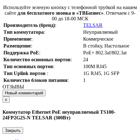
Используйте зеленую кнопку с телефонной трубкой на нашем
сайте
для бесплатного звонка в «ТВБизнес»
. Отвечаем с 9-
00 до 18-00 МСК
Производитель (бренд)
:
TELSAR
Тип коммутатора
:
Неуправляемый
Применение
:
Коммерческое
Размещение
:
В стойку, Настольное
Поддержка PoE
:
PoE+ 802.3af/802.3at
Количество основных портов
:
24
Тип основных портов
:
100М RJ45
Тип Uplink портов
:
1G RJ45, 1G SFP
Количество блоков питания
:
1
ОТЗЫВЫ
Новый комментарий
Close
x
Коммутатор Ethernet PoE нeуправляемый TS100-
24FP2G2S-N TELSAR (300Вт)
Закрыть