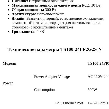
Питание:
Встроенный блок питания
Максимальная мощность одного порта
PoE
:
30 Вт;
Общая мощность:
300 Вт
Архитектура:
store-and-forward
Дизайн:
Безвентиляторный, естественное охлаждение,
компактный и тихий, подходит для настольного или
стоечного (с кронштейном) монтажа
Грозозащита:
4 кВ
Технические параметры TS100-24FP2G2S-N
Модель
TS100-24FP
Power Adapter Voltage
AC 110V-24
Power
Consumption
300W
PoE Ethernet Port
1～24 Port: 