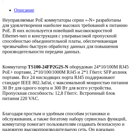
Описание
Неуправляемые PoE коммутаторы серии «-N» разработаны
для удовлетворения наиболее высоких требований к питанию
PoE. В них используется новейший высокоскоростной
Ethernet-чип и конструкция с ультравысокой пропускной
способностью объединительной платы, обеспечивающая
чрезвычайно быструю обработку данных для повышения
производительности передачи данных.
Коммутатор
TS100-24FP2G2S-N
оборудован 24*10/100M RJ45
PoE+ портами, 2*10/100/1000M RJ45 и 2*1 Гбит/с SFP аплинк
портами. Все 24 нисходящих порта RJ45 поддерживают
стандарт IEEE 802.3af/at, с максимальной мощностью питания
30 Вт для одного порта и 300 Вт для всего устройства.
Пропускная способность: 12,8 Гбит/с. Встроенный блок
питания 220 VAC.
Благодаря простым и удобным способам установки и
обслуживания, а также богатому набору сервисных функций,
коммутатор помогает пользователям создавать безопасную и
надежную высокопроизводительную сеть. Он идеально