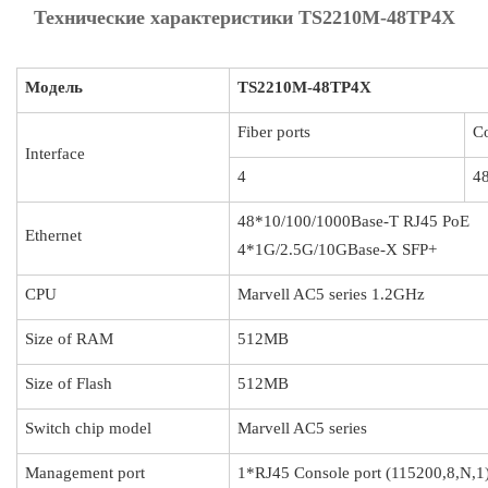
Технические характеристики TS2210M-48TP4X
Модель
TS
2210M-48TP4X
Fiber ports
Co
Interface
4
4
48*10/100/1000Base-T RJ45 PoE
Ethernet
4*1G/2.5G/10GBase-X SFP+
CPU
Marvell AC5 series 1.2GHz
Size of RAM
512MB
Size of Flash
512MB
Switch chip model
Marvell AC5 series
Management port
1*RJ45 Console port (115200,8,N,1