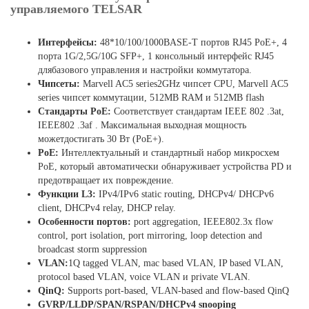
управляемого TELSAR
Интерфейсы:
48*10/100/1000BASE-T портов RJ45 PoE+, 4
порта 1G/2,5G/10G SFP+, 1 консольный интерфейс RJ45
длябазового управления и настройки коммутатора.
Чипсеты:
Marvell AC5 series2GHz чипсет CPU, Marvell AC5
series чипсет коммутации, 512MB RAM и 512MB flash
Стандарты
PoE
:
Соответствует стандартам IEEE 802 .3at,
IEEE802 .3af . Максимальная выходная мощность
можетдостигать 30 Вт (PoE+).
PoE
:
Интеллектуальный и стандартный набор микросхем
PoE, который автоматически обнаруживает устройства PD и
предотвращает их повреждение.
Функции
L3:
IPv4/IPv6 static routing, DHCPv4/ DHCPv6
client, DHCPv4 relay, DHCP relay.
Особенности
портов
:
port aggregation, IEEE802.3x flow
control, port isolation, port mirroring, loop detection and
broadcast storm suppression
VLAN:
1Q tagged VLAN, mac based VLAN, IP based VLAN,
protocol based VLAN, voice VLAN и private VLAN.
QinQ:
Supports port-based, VLAN-based and flow-based QinQ
GVRP/LLDP/SPAN/RSPAN/DHCPv4 snooping