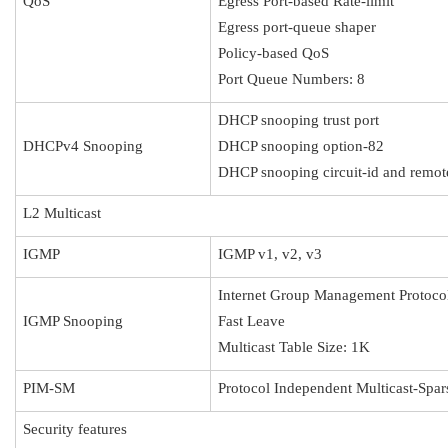
QoS
Egress Port-based Rate-limit
Egress port-queue shaper
Policy-based QoS
Port Queue Numbers: 8
DHCP snooping trust port
DHCPv4 Snooping
DHCP snooping option-82
DHCP snooping circuit-id and remot
L2 Multicast
IGMP
IGMP v1, v2, v3
Internet Group Management Protoco
IGMP Snooping
Fast Leave
Multicast Table Size: 1K
PIM-SM
Protocol Independent Multicast-Spa
Security features