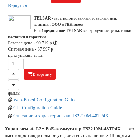
Вернуться
TELSAR
- зарегистрированный товарный знак
компании
ООО «ТВБизнес»
На
оборудование TELSAR
всегда
лучшие цены, сроки
поставки и гарантии
.
Базовая цена -
90 719
p
ⓘ
Оптовая цена -
87 997
p
цена указана за шт.
В корзину
файлы
Web-Based Configuration Guide
CLI Configuration Guide
Описание и характеристики TS2210M-48TP4X
Управляемый L2+ PoE-коммутатор TS2210M-48TP4X
— это
высокопроизводительное устройство, оснащённое 48 портами