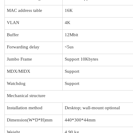
MAC address table
16K
VLAN
4K
Buffer
12Mbit
Forwarding delay
<5us
Jumbo Frame
Support 10Kbytes
MDX/MIDX
Support
Watchdog
Support
Mechanical structure
Installation method
Desktop; wall-mount optional
Dimension(W*D*H)mm
440*300*44mm
Weight
4.90 kg