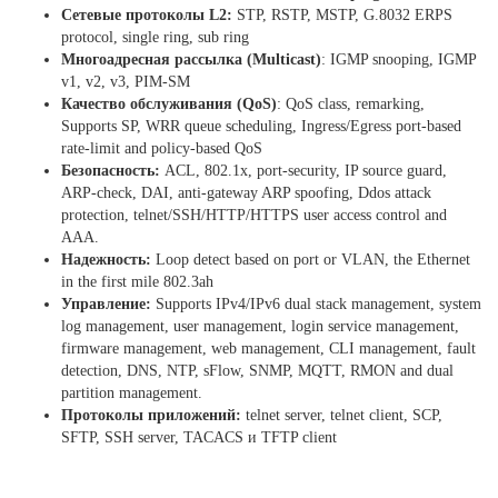
Сетевые
протоколы
L2:
STP, RSTP, MSTP, G.8032 ERPS
protocol, single ring, sub ring
Многоадресная
рассылка
(Multicast)
: IGMP snooping, IGMP
v1, v2, v3, PIM-SM
Качество
обслуживания
(QoS)
: QoS class, remarking,
Supports SP, WRR queue scheduling, Ingress/Egress port-based
rate-limit and policy-based QoS
Безопасность
:
ACL, 802.1x, port-security, IP source guard,
ARP-check, DAI, anti-gateway ARP spoofing, Ddos attack
protection, telnet/SSH/HTTP/HTTPS user access control and
AAA.
Надежность
:
Loop detect based on port or VLAN, the Ethernet
in the first mile 802.3ah
Управление
:
Supports IPv4/IPv6 dual stack management, system
log management, user management, login service management,
firmware management, web management, CLI management, fault
detection, DNS, NTP, sFlow, SNMP, MQTT, RMON and dual
partition management.
Протоколы
приложений
:
telnet server, telnet client, SCP,
SFTP, SSH server, TACACS и TFTP client