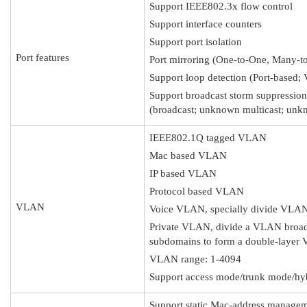
Support IEEE802.3x flow control
Support interface counters
Support port isolation
Port features
Port mirroring (One-to-One, Many-t
Support loop detection (Port-based
Support broadcast storm suppression
(broadcast; unknown multicast; unk
IEEE802.1Q tagged VLAN
Mac based VLAN
IP based VLAN
Protocol based VLAN
VLAN
Voice VLAN, specially divide VLAN 
Private VLAN, divide a VLAN broadc
subdomains to form a double-layer 
VLAN range: 1-4094
Support access mode/trunk mode/hy
Support static Mac-address manage