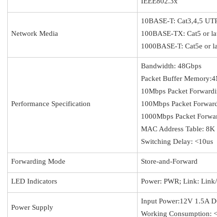
IEEE802.3x
10BASE-T: Cat3,4,5 UTP
Network Media
100BASE-TX: Cat5 or la
1000BASE-T: Cat5e or la
Bandwidth: 48Gbps
Packet Buffer Memory:4
10Mbps Packet Forwardi
Performance Specification
100Mbps Packet Forward
1000Mbps Packet Forwar
MAC Address Table: 8K
Switching Delay: <10us
Forwarding Mode
Store-and-Forward
LED Indicators
Power: PWR; Link: Link
Input Power:12V 1.5A 
Power Supply
Working Consumption: