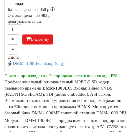
года!
Базовая цена -
37 350
p
ⓘ
Оптовая цена -
35 483
p
цена указана за шт.
В корзину
файлы
DMM -1300EC обзор (eng)
Снято с производства. Распродажа остатков со склада PBI.
Профессиональный одноканальный MPEG-2 SD кодер
реального времени
DMM-1300EC
. Входы: видео CVBS
(PAL/NTSC/SECAM), SDI (audio embedded). ASI выход.
Возможность контроля и управления всеми параметрами по
сети Ethernet с помощью программы HDMS. Монтируется в
базовый блок DMM-1000MF головной станции DMM-1000 PBI.
Модуль DMM-1300EC предназначен для кодирования
аналогового сигнала поступающего на вход A/V, CVBS или