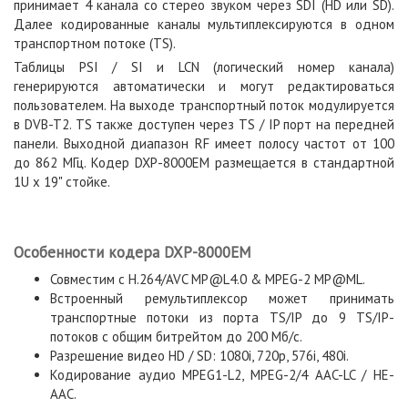
принимает 4 канала со стерео звуком через SDI (HD или SD).
Далее кодированные каналы мультиплексируются в одном
транспортном потоке (TS).
Таблицы PSI / SI и LCN (логический номер канала)
генерируются автоматически и могут редактироваться
пользователем. На выходе транспортный поток модулируется
в DVB-T2. TS также доступен через TS / IP порт на передней
панели. Выходной диапазон RF имеет полосу частот от 100
до 862 МГц. Кодер DXP-8000EM размещается в стандартной
1U х 19" стойке.
Особенности кодера DXP-8000EM
Совместим с H.264/AVC MP@L4.0 & MPEG-2 MP@ML.
Встроенный ремультиплексор может принимать
транспортные потоки из порта TS/IP до 9 TS/IP-
потоков с общим битрейтом до 200 Мб/с.
Разрешение видео HD / SD: 1080i, 720p, 576i, 480i.
Кодирование аудио MPEG1-L2, MPEG-2/4 AAC-LC / HE-
AAC.