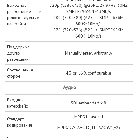
Выходное
720p (1280x720) @25Hz, 29.97Hz, 30Hz:
разрешение и
SMPTE296M: 1~13Mb/s
рекомендуемые
480i (720x480) @25Hz: SMPTE656M:
настройки
600K~10Mb/s
576i (720x576) @25Hz: SMPTE656M:
600K~10Mb/s
Поддержка
других
Manually enter, Arbitrarily
разрешений
Соотношение
4:3 or 16:9, configurable
сторон
Аудио
Входной
SDI embedded x 8
интерфейс
MPEG1 Layer II
Стандарт
кодирования
MPEG-2/4 AAC-LC, HE-AAC (V1,V2)