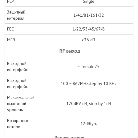
PLP
Single
Защитный
1/41/81/161/32
интервал
FEC
1/22/33/45/67/8
MER
>36 dB
RF выход
Выходной
F-female75
интерфейс
Выходной
100 ~ 862MHzstep by 10 KHz
интерфейс
Максимальный
выходной
120dBV dB, step by 1dB
уровень
Возвратные
12dBtyp.
потери
Задняя панель