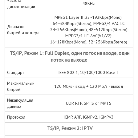
Частота
48KHz
дискретизации
MPEG1 Layer II :32~192Kbps(Mono),
64~384Kbps(Stereo), MPEG2/4 AAC-LC
Диапазон
:24~256Kbps(Mono), 48~512Kbps(Stereo)
битрейта кодера
MPEG2/4 HE-AAC(V1/V2):
16~128Kbps(Mono), 32~256Kbps(Stereo)
TS
/
IP
, Режим 1:
Full
Duplex
, один поток на входе, один
поток на выходе
Стандарт
IEEE 802.3, 10/100/1000 Base-T
Максимальный
120 Mb/s - вход + 120 Mb/s - выход
битрейт
Инкапсуляция
UDP, RTP, SPTS or MPTS
данных
Протокол
ICMP, ARP, IGMPv2, IGMPv3
TS
/
IP
, Режим 2: IPTV