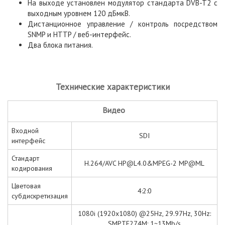
На выходе установлен модулятор стандарта DVB-T2 с
выходным уровнем 120 дБмкВ.
Дистанционное управление / контроль посредством
SNMP и HTTP / веб-интерфейс.
Два блока питания.
Технические характеристики
Видео
Входной
SDI
интерфейс
Стандарт
H.264/AVC HP@L4.0&MPEG-2 MP@ML
кодирования
Цветовая
4:2:0
субдискретизация
1080i (1920x1080) @25Hz, 29.97Hz, 30Hz:
SMPTE274M: 1~13Mb/s