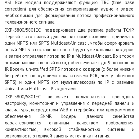
ASI. Все модели поддерживают функцию TBC (time base
correction) для обеспечения синхронизации аудио и видео,
необходимой для формирования потока профессионального
телевизионного сигнала.
DXP-5800/5801EC поддерживает два режима работы ТС/IP.
Первый - это полный дуплекс, который позволяет принимать
один MPTS или SPTS Multicast/Unicast , чтобы сформировать
новый MPTS в составе которого будут уже каналы с кодеров,
и затем отправляет поток по IP в Multicast/Unicast. Во втором
режиме множественный выход обеспечивает до 9 потоков по
IP. Восемь un-stuffed SPTS потоков с кодеров (с более низким
битрейтом, но худшими показателями PCR, чем у обычного
SPTS) и один MPTS (от мультиплексора) по IP с разными
Unicast или Multicast IP-адресами.
DXP-5800/5801EC позволяет пользователю проводить
настройку, мониторинг и управления с передней панели и
клавиатуры, посредством WEB интерфейса или программного
обеспечения SNMP. Кодеры данного семейства
характеризуются отличным качеством изображения,
компактностью, высокой стабильностью системы и
возможностью горячей замены источника питания.