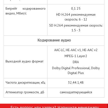
Битрейт кодированного
0,1 25
видео, Мбит/с
HD H
.264 рекомендуемая
скорость: 6 - 12
SD H
.264 рекомендуемая скорость:
1.5 - 3
Кодирование аудио
AAC-LC, HE-AAC v1, HE-AAC v2
MPEG-1 Layer2
Выходной аудио формат
DRA
Dolby Digital Professional, Dolby
Digital Plus
Частота дискретизации, кГц
32,
44.1,
48
Аттенюатор громкости, дБ
самоадаптирующийся
Есть вопрос или заявка? Напишите менеджеру