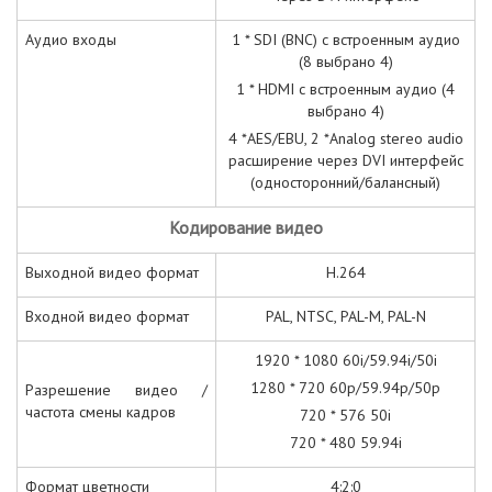
Аудио входы
1 * SDI (BNC) с встроенным аудио
(8 выбрано 4)
1 * HDMI с встроенным аудио (4
выбрано 4)
4 *
AES
/
EBU
, 2 *
Analog stereo audio
расширение через DVI интерфейс
(односторонний/балансный)
Кодирование видео
Выходной видео формат
H.264
Входной видео формат
PAL, NTSC, PAL-M, PAL-N
1920 * 1080 60i/59.94i/50i
1280 * 720 60p/59.94p/50p
Разрешение видео /
частота смены кадров
720 * 576 50i
720 * 480 59.94i
Формат цветности
4:2:0