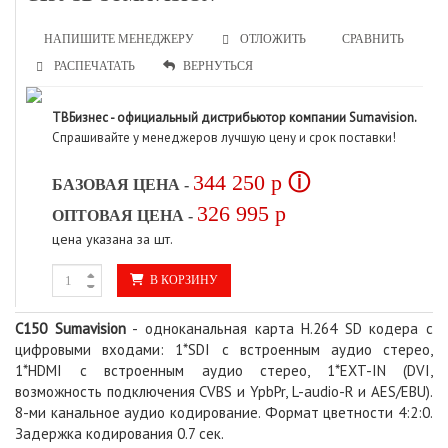
НАПИШИТЕ МЕНЕДЖЕРУ
СРАВНИТЬ
ОТЛОЖИТЬ
РАСПЕЧАТАТЬ
ВЕРНУТЬСЯ
ТВБизнес - официальный дистрибьютор компании Sumavision.
Спрашивайте у менеджеров лучшую цену и срок поставки!
344 250
p
ⓘ
БАЗОВАЯ ЦЕНА -
326 995
p
ОПТОВАЯ ЦЕНА -
цена указана за шт.
В КОРЗИНУ
C150 Sumavision
- одноканальная карта H.264 SD кодера с
цифровыми входами: 1*SDI с встроенным аудио стерео,
1*HDMI с встроенным аудио стерео, 1*EXT-IN (DVI,
возможность подключения CVBS и YpbPr, L-audio-R и AES/EBU).
8-ми канальное аудио кодирование. Формат цветности 4:2:0.
Задержка кодирования 0.7 сек.