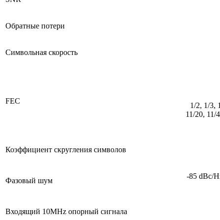
Обратные потери
Символьная скорость
FEC
1/2, 1/3, 
11/20, 11/4
Коэффициент скругления символов
-85 dBc/
Фазовый шум
Входящий 10MHz опорный сигнала