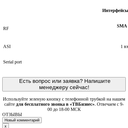
Интерфейс
SMA
RF
ASI
1 в
Serial port
Есть вопрос или заявка? Напишите
менеджеру сейчас!
Используйте зеленую кнопку с телефонной трубкой на нашем
сайте
для бесплатного звонка в «ТВБизнес»
. Отвечаем с 9-
00 до 18-00 МСК
ОТЗЫВЫ
Новый комментарий
Close
x