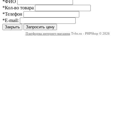
*ФИО
*Кол-во товара
*Телефон
*E-mail:
Закрыть
Запросить цену
Платформа интернет-магазина
Tvbs.ru - PHPShop © 2026