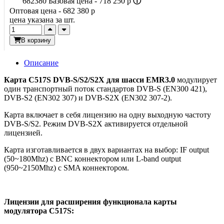
682380
Базовая цена -
718 250
p
ⓘ
Оптовая цена -
682 380
p
цена указана за шт.
В корзину
Описание
Карта C517S DVB-S/S2/S2X для шасси EMR3.0
модулирует
один транспортный поток стандартов DVB-S (EN300 421),
DVB-S2 (EN302 307) и DVB-S2X (EN302 307-2).
Карта включает в себя лицензию на одну выходную частоту
DVB-S/S2. Режим DVB-S2X активируется отдельной
лицензией.
Карта изготавливается в двух вариантах на выбор: IF output
(50~180Mhz) c BNC коннектором или L-band output
(950~2150Mhz) с SMA коннектором.
Лицензии для расширения функционала карты
модулятора C517S: