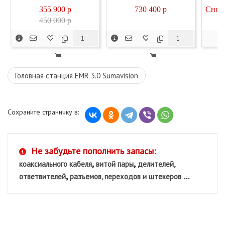
355 900
p
730 400
p
Снято
450 000 p
Головная станция EMR 3.0 Sumavision
Сохраните страничку в:
Не забудьте пополнить запасы:
,
,
коаксиального кабеля
витой пары
делителей,
,
...
ответвителей
разъемов, переходов и штекеров