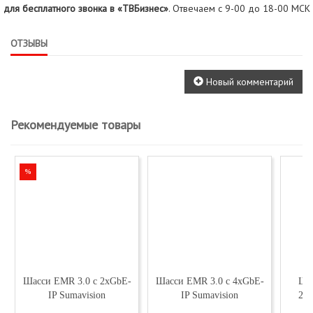
для бесплатного звонка в «ТВБизнес»
. Отвечаем с 9-00 до 18-00 МСК
ОТЗЫВЫ
Новый комментарий
Рекомендуемые товары
%
Шасси EMR 3.0 с 2xGbE-
Шасси EMR 3.0 с 4xGbE-
Шас
IP Sumavision
IP Sumavision
2xG