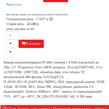
Вернуться
Количество товара по специальным ценам ограничено.
Специальная цена -
5 595*
p
ⓘ
Старая цена -
11 190
p
цена указана за шт.
В корзину
Камера видеонаблюдения IP 4Мп уличная с EXIR-подсветкой до
30м, 1/3'' Progressive Scan CMOS матрица, 20 к/с@2560?1440, 25 к/
с(1920?1080, 1280?720), объектив 4мм, угол обзора 76°,
механический ИК-фильтр, 0.01Лк@F2.0,
H.265/H.265+/H.264/H.264+/MJPEG, ROI, коридорный режим, WDR
120дБ, 3D DNR, BLC, Smart ИК, обнаружение движения 2.0,
видеобитрейт 32кбит/с-8Мбит/с, IP67, защита от перенапряжений
TVS, -40°C до +60°C, DC12В±25%/PoE(802.3af), 6.5Вт макс.
Есть вопрос или заявка? Напишите менеджеру сейчас!