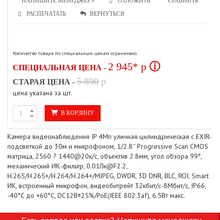
НАПИШИТЕ МЕНЕДЖЕРУ
СРАВНИТЬ
ОТЛОЖИТЬ
РАСПЕЧАТАТЬ
ВЕРНУТЬСЯ
Количество товара по специальным ценам ограничено.
2 945*
p
ⓘ
СПЕЦИАЛЬНАЯ ЦЕНА -
5 890
p
СТАРАЯ ЦЕНА -
цена указана за шт.
В КОРЗИНУ
Камера видеонаблюдения IP 4Мп уличная цилиндрическая с EXIR-
подсветкой до 30м и микрофоном, 1/2.8'' Progressive Scan CMOS
матрица, 2560 ? 1440@20к/с, объектив 2.8мм, угол обзора 99°,
механический ИК-фильтр, 0.01Лк@F2.2,
H.265/H.265+/H.264/H.264+/MJPEG, DWDR, 3D DNR, BLC, ROI, Smart
ИК, встроенный микрофон, видеобитрейт 32кбит/с-8Мбит/с, IP66,
-40°C до +60°C, DC12В±25%/PoE(IEEE 802.3af), 6.5Вт макс.