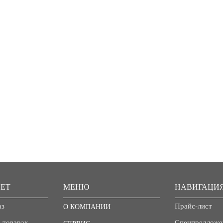
ЕТ
МЕНЮ
НАВИГАЦИ
аз
Прайс-лист
О КОМПАНИИ
 товарах
Спецпредложе