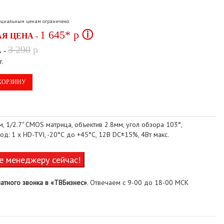
пециальным ценам ограничено.
1 645*
p
ⓘ
Я ЦЕНА -
3 290
p
 -
т.
КОРЗИНУ
 1/2.7" CMOS матрица, объектив 2.8мм, угол обзора 103°,
д: 1 х HD-TVI, -20°С до +45°С, 12В DC±15%, 4Вт макс.
е менеджеру сейчас!
атного звонка в «ТВБизнес»
. Отвечаем с 9-00 до 18-00 МСК