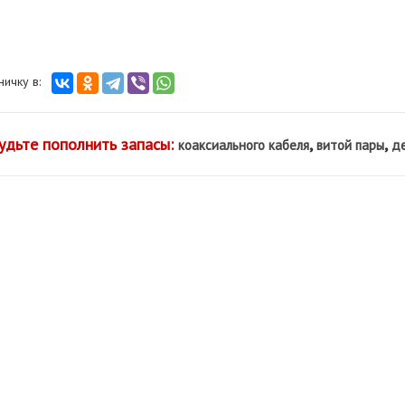
аничку в:
удьте пополнить запасы:
,
,
коаксиального кабеля
витой пары
де