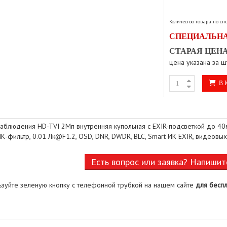
Количество товара по с
СПЕЦИАЛЬНА
СТАРАЯ ЦЕНА
цена указана за ш
В 
блюдения HD-TVI 2Мп внутренняя купольная с EXIR-подсветкой до 40м,
К-фильтр, 0.01 Лк@F1.2, OSD, DNR, DWDR, BLC, Smart ИК EXIR, видеовыхо
Есть вопрос или заявка? Напишит
ьзуйте зеленую кнопку с телефонной трубкой на нашем сайте
для беспл