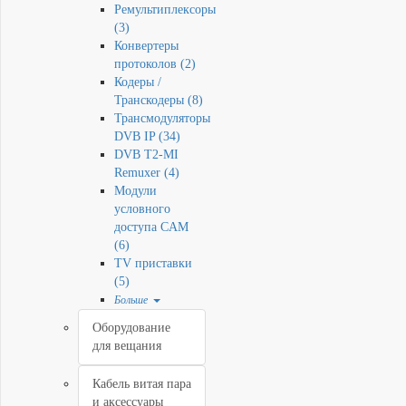
Ремультиплексоры
(3)
Конвертеры
протоколов (2)
Кодеры /
Транскодеры (8)
Трансмодуляторы
DVB IP (34)
DVB T2-MI
Remuxer (4)
Модули
условного
доступа CAM
(6)
TV приставки
(5)
Больше
Оборудование
для вещания
Кабель витая пара
и аксессуары