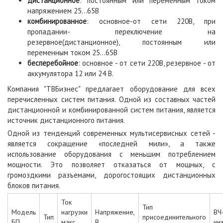
дистанционное
: постоянным или переменным током
напряжением 25...65В
комбинированное
: основное-от сети 220В, при
пропадании- переключение на
резервное(дистанционное), постоянным или
переменным током 25...65В
бесперебойное
: основное - от сети 220В, резервное - от
аккумулятора 12 или 24 В.
Компания "ТВБизнес" предлагает оборудование для всех
перечисленных систем питания. Одной из составных частей
дистанционной и комбинированной систем питания, является
источник дистанционного питания.
Одной из тенденций современных мультисервисных сетей -
является сокращение «последней мили», а также
использование оборудования с меньшим потреблением
мощности. Это позволяет отказаться от мощных, с
громоздкими разъемами, дорогостоящих дистанционных
блоков питания.
Ток
Тип
Модель
нагрузки
Напряжение,
ВЧ
Тип
присоединительного
БП
макс.,
В
ин