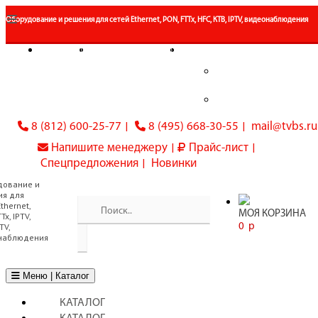
Оборудование и решения для сетей Ethernet, PON, FTTx, HFC, КТВ, IPTV, видеонаблюдения
Сравнить (
0
)
Отложенные товары (
0
)
Личный кабинет
Войти в кабинет
Регистрация
8 (812) 600-25-77
8 (495) 668-30-55
mail@tvbs.ru
Напишите менеджеру
Прайс-лист
Спецпредложения
Новинки
МОЯ КОРЗИНА
0
p
Toggle navigation
Меню | Каталог
КАТАЛОГ